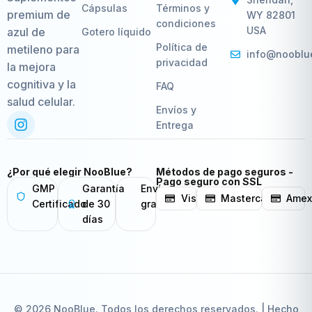
Cápsulas
Términos y
premium de
WY 82801
condiciones
USA
azul de
Gotero líquido
Política de
metileno para
info@nooblu
privacidad
la mejora
cognitiva y la
FAQ
salud celular.
Envíos y
Entrega
¿Por qué elegir NooBlue?
Métodos de pago seguros -
Pago seguro con SSL
GMP
Garantía
Envío
Visa
Mastercard
Ame
Certificado
de 30
gratis
días
© 2026 NooBlue. Todos los derechos reservados. | Hecho