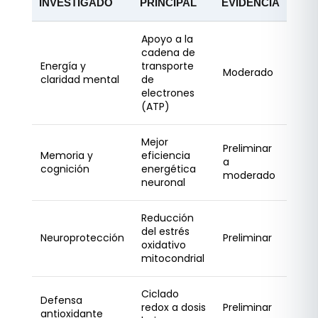
INVESTIGADO
PRINCIPAL
EVIDENCIA
Apoyo a la
cadena de
Energía y
transporte
Moderado
claridad mental
de
electrones
(ATP)
Mejor
Preliminar
Memoria y
eficiencia
a
cognición
energética
moderado
neuronal
Reducción
del estrés
Neuroprotección
Preliminar
oxidativo
mitocondrial
Ciclado
Defensa
redox a dosis
Preliminar
antioxidante