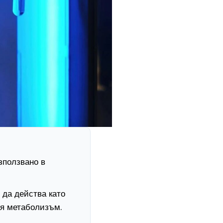
зползвано в
 да действа като
ия метаболизъм.