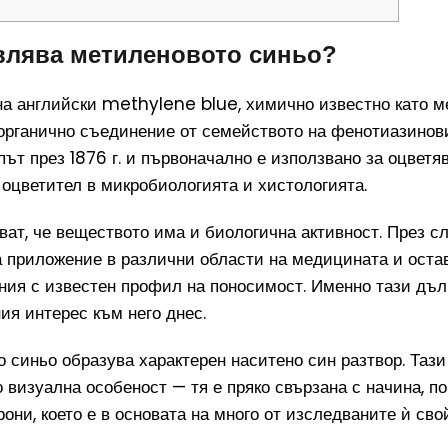
влява метиленовото синьо?
на английски methylene blue, химично известно като 
органично съединение от семейството на фенотиазинови
ът през 1876 г. и първоначално е използвано за оцветяв
о оцветител в микробиологията и хистологията.
ват, че веществото има и биологична активност. През 
 приложение в различни области на медицината и оста
ия с известен профил на поносимост. Именно тази дълг
ия интерес към него днес.
 синьо образува характерен наситено син разтвор. Таз
о визуална особеност — тя е пряко свързана с начина, п
они, което е в основата на много от изследваните ѝ сво