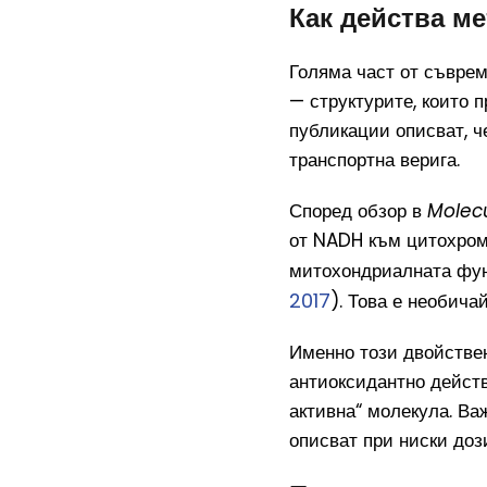
Как действа м
Голяма част от съвре
— структурите, които 
публикации описват, ч
транспортна верига.
Според обзор в
Molec
от NADH към цитохром 
митохондриалната фун
2017
). Това е необича
Именно този двойстве
антиоксидантно дейст
активна“ молекула. Важ
описват при ниски доз