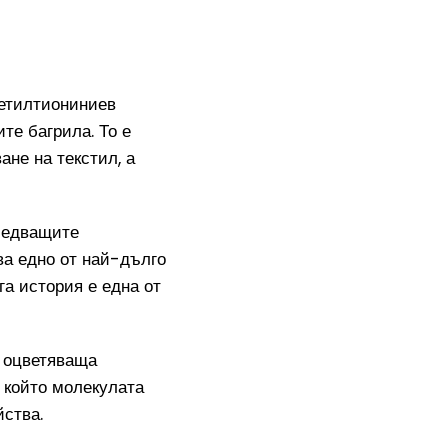
метилтиониниев
те багрила. То е
ане на текстил, а
следващите
ва едно от най-дълго
а история е една от
и оцветяваща
о който молекулата
йства.