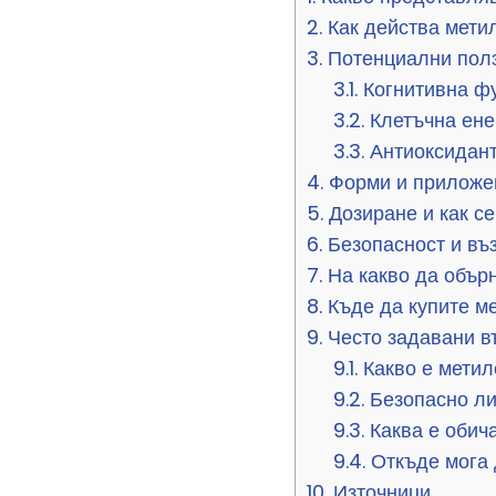
2.
Как действа метил
3.
Потенциални полз
3.1.
Когнитивна фу
3.2.
Клетъчна ене
3.3.
Антиоксидант
4.
Форми и приложен
5.
Дозиране и как с
6.
Безопасност и въ
7.
На какво да обър
8.
Къде да купите ме
9.
Често задавани в
9.1.
Какво е метил
9.2.
Безопасно ли
9.3.
Каква е обич
9.4.
Откъде мога 
10.
Източници