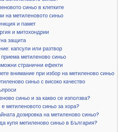
еновото синьо в клетките
и на метиленовото синьо
нкция и памет
ргия и митохондрии
на защита
ие: капсули или разтвор
е приема метиленово синьо
зможни странични ефекти
нете внимание при избор на метиленово синьо
тиленово синьо с високо качество
ъпроси
еново синьо и за какво се използва?
 е метиленовото синьо за хора?
айната дозировка на метиленово синьо?
да купя метиленово синьо в България?