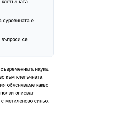
 клетъчната
на суровината е
 въпроси се
 съвременната наука.
рес към клетъчната
тия обясняваме какво
 ползи описват
 с метиленово синьо.