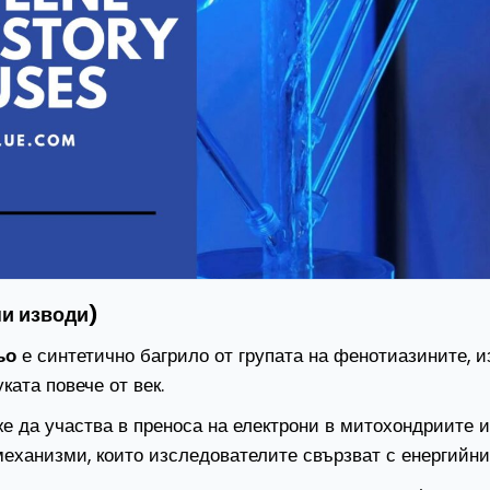
ни изводи)
ьо
е синтетично багрило от групата на фенотиазините, и
ката повече от век.
же да участва в преноса на електрони в митохондриите и
еханизми, които изследователите свързват с енергийн