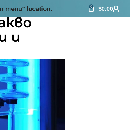
0
in menu" location.
$
0.00
акво
и и