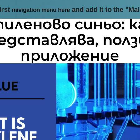
irst
and add it to the "Ma
navigation menu here
иленово синьо: к
едставлява, полз
приложение