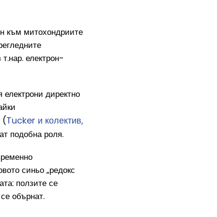
ен към митохондриите
Прегледните
т.нар. електрон-
я електрони директно
айки
Tucker и колектив,
 (
ат подобна роля.
временно
вото синьо „редокс
ата: ползите се
 се обърнат.