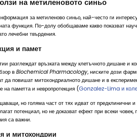
олзи на метиленовото синьо
информация за метиленово синьо, най-често ги интерес
вната функция. По-долу обобщаваме какво показват науч
ато лечебни твърдения.
кция и памет
тии разглеждат връзката между клетъчното дишане и ко
обзор в
Biochemical Pharmacology
, ниските дози фар
ат да повишат митохондриалното дишане и в експериме
Gonzalez-Lima и коле
е на паметта и невропротекция (
щаващи, но голяма част от тях идват от предклинични и
агат потенциал, но не доказват ефект при всеки човек, 
ия са важни.
ия и митохондрии