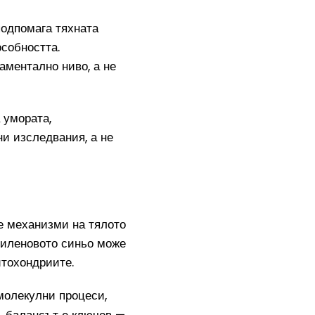
подпомага тяхната
особността.
ментално ниво, а не
 умората,
ни изследвания, а не
е механизми на тялото
етиленовото синьо може
итохондриите.
молекулни процеси,