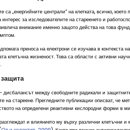
е са „енергийните централи“ на клетката, всичко, което 
 интерес за изследователите на стареенето и работосп
ривлича внимание именно защото действа на това фунда
имптом.
дпомага преноса на електрони се изучава в контекста на
та клетъчна жизненост. Това са области с активни науч
.
 защита
— дисбалансът между свободните радикали и защитнит
те на стареене. Прегледните публикации описват, че м
ството на определени реактивни кислородни форми в м
разглеждат и влиянието му върху различни клетъчни и 
Oz и колектив, 2009