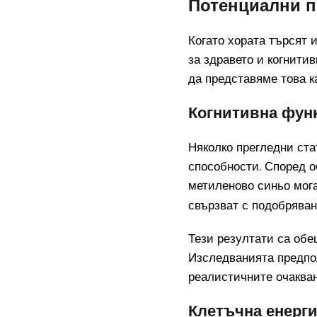
Потенциални п
Когато хората търсят 
за здравето и когнити
да представяме това к
Когнитивна фун
Няколко прегледни ста
способности. Според 
метиленово синьо мог
свързват с подобряван
Тези резултати са обе
Изследванията предпол
реалистичните очакван
Клетъчна енерг