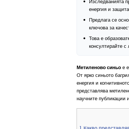
Изследванията пр
енергия и защита
Предлага се осн
ключова за качес
Това е образоват
консултирайте с 
Метиленово синьо
е е
От ярко синьото багри
енергия и когнитивнот
представлява метилено
научните публикации и
1.
Какво представляв