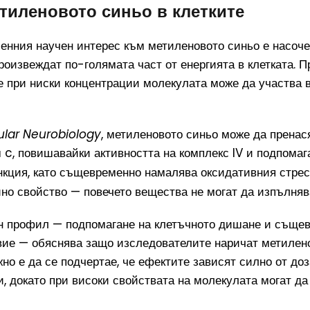
етиленовото синьо в клетките
менния научен интерес към метиленовото синьо е насоч
произвеждат по-голямата част от енергията в клетката. 
е при ниски концентрации молекулата може да участва в 
ular Neurobiology
, метиленовото синьо може да пренас
c, повишавайки активността на комплекс IV и подпомаг
кция, като същевременно намалява оксидативния стрес
йно свойство — повечето вещества не могат да изпълняв
н профил — подпомагане на клетъчното дишане и съще
вие — обяснява защо изследователите наричат метилено
но е да се подчертае, че ефектите зависят силно от доз
и, докато при високи свойствата на молекулата могат да