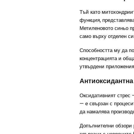
Тъй като митохондриит
функция, представлява
Метиленовото синьо п
само върху отделен с
Способността му да по
концентрацията и обща
утвърдени приложения
Антиоксидантна
Оксидативният стрес 
— е свързан с процеси
да намалява производ
Допълнителни обзори 