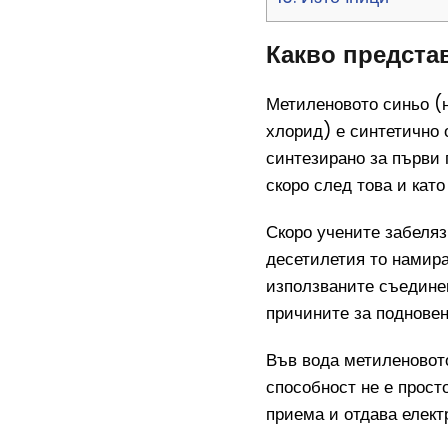
Какво предста
Метиленовото синьо (
хлорид) е синтетично 
синтезирано за първи п
скоро след това и кат
Скоро учените забеляз
десетилетия то намира
използваните съединен
причините за подновен
Във вода метиленовото
способност не е прост
приема и отдава електр