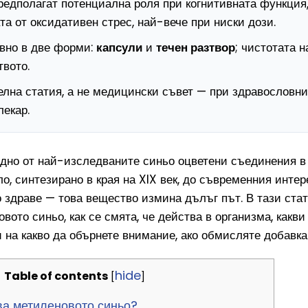
едполагат потенциална роля при когнитивната функция,
та от оксидативен стрес, най-вече при ниски дози.
овно в две форми:
капсули
и
течен разтвор
; чистотата 
твото.
елна статия, а не медицински съвет — при здравословни
лекар.
дно от най-изследваните синьо оцветени съединения в
ло, синтезирано в края на XIX век, до съвременния инте
о здраве — това вещество измина дълъг път. В тази ста
вото синьо, как се смята, че действа в организма, какви
 на какво да обърнете внимание, ако обмисляте добавка
hide
Table of contents
[
]
а метиленовото синьо?