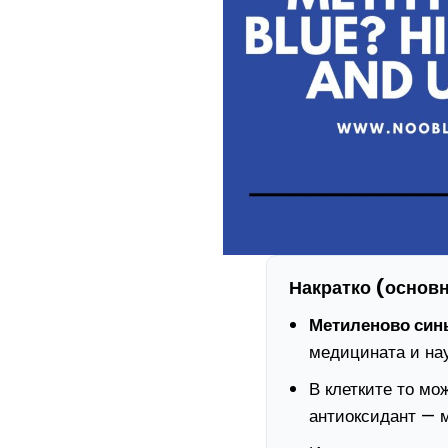
Накратко (основ
Метиленово син
медицината и нау
В клетките то мо
антиоксидант — м