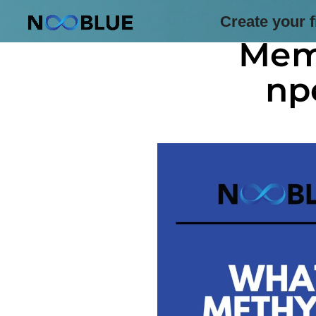
Create your f
юни 5, 2026
Мет
пр