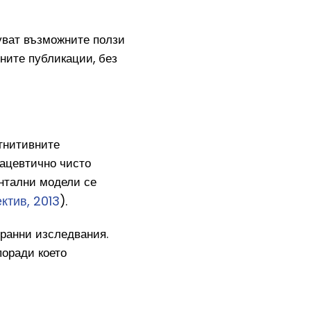
уват възможните ползи
ните публикации, без
гнитивните
мацевтично чисто
нтални модели се
ктив, 2013
).
 ранни изследвания.
поради което