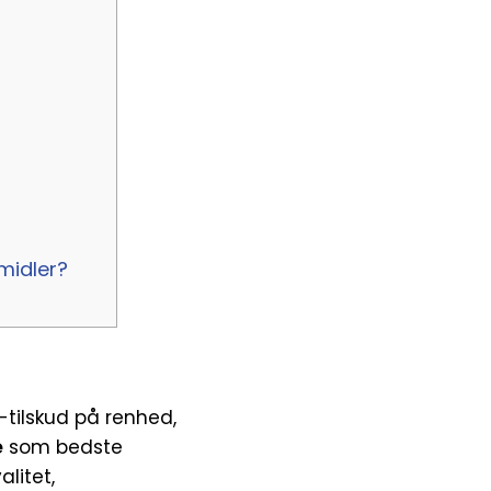
midler?
tilskud på renhed,
e
som bedste
litet,