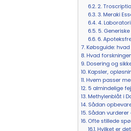
6.2.
2. Troscript
6.3.
3. Meraki Ess
6.4.
4. Laboratori
6.5.
5. Generiske
6.6.
6. Apoteksfre
7.
Købsguide: hvad d
8.
Hvad forskningen
9.
Dosering og sikk
10.
Kapsler, opløsni
11.
Hvem passer meth
12.
5 almindelige fe
13.
Methylenblåt i D
14.
Sådan opbevarer
15.
Sådan vurderer 
16.
Ofte stillede s
16.1.
Hvilket er de