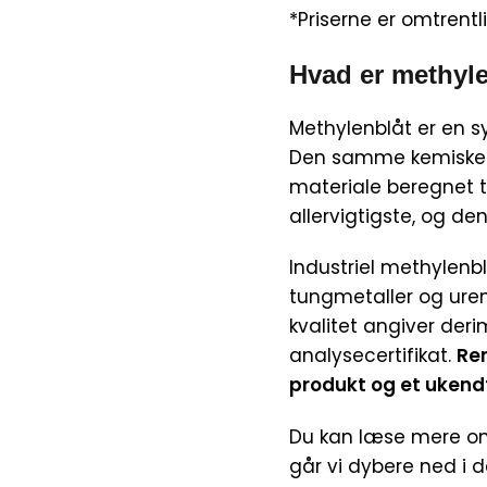
*Priserne er omtrentl
Hvad er methyle
Methylenblåt er en sy
Den samme kemiske for
materiale beregnet ti
allervigtigste, og den
Industriel methylenbl
tungmetaller og urenh
kvalitet angiver der
analysecertifikat.
Ren
produkt og et ukendt
Du kan læse mere om,
går vi dybere ned i 