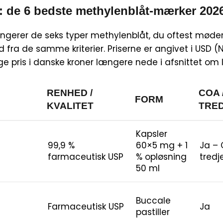
 de 6 bedste methylenblåt-mærker 202
angerer de seks typer methylenblåt, du oftest mød
d fra de samme kriterier. Priserne er angivet i USD 
e pris i danske kroner længere nede i afsnittet om 
RENHED /
COA 
FORM
KVALITET
TRE
Kapsler
99,9 %
60×5 mg + 1
Ja – 
farmaceutisk USP
% opløsning
tredj
50 ml
Buccale
Farmaceutisk USP
Ja
pastiller