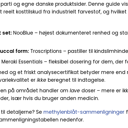
r parti og egne danske produktsider. Denne guide vis
reelt kosttilskud fra industrielt farvestof, og hvilke
 set:
NooBlue – højest dokumenteret renhed og sta
uccal form:
Troscriptions – pastiller til kindslimhinde
:
Meraki Essentials – fleksibel dosering for dem, der 
ed og et friskt analysecertifikat betyder mere en
ariekvalitet er
ikke
beregnet til indtagelse.
gen på området handler om
lave
doser – mere er ik
der, især hvis du bruger anden medicin.
methylenblåt-sammenligninger
 til detaljerne? Se
f
l sammenligningstabellen nedenfor.