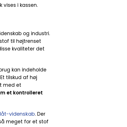
k vises i kassen.
?
idenskab og industri.
tof til højtrenset
isse kvaliteter det
iebrug kan indeholde
t tilskud af høj
et med et
em et kontrolleret
låt-videnskab
. Der
så meget for et stof