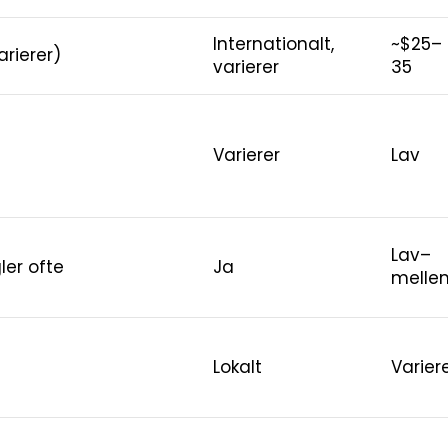
Internationalt,
~$25–
arierer)
varierer
35
Varierer
Lav
Lav–
er ofte
Ja
melle
Lokalt
Varier