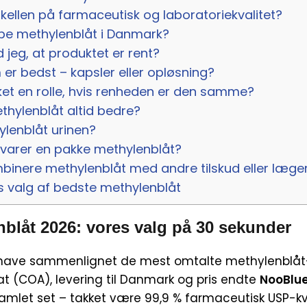
kellen på farmaceutisk og laboratoriekvalitet?
e methylenblåt i Danmark?
jeg, at produktet er rent?
 er bedst – kapsler eller opløsning?
et en rolle, hvis renheden er den samme?
thylenblåt altid bedre?
lenblåt urinen?
varer en pakke methylenblåt?
binere methylenblåt med andre tilskud eller læge
s valg af bedste methylenblåt
blåt 2026: vores valg på 30 sekunder
 have sammenlignet de mest omtalte methylenblåt-
at (COA), levering til Danmark og pris endte
NooBlu
samlet set – takket være 99,9 % farmaceutisk USP-kva