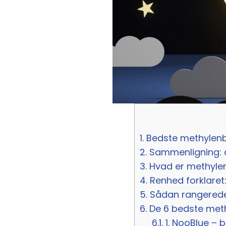
1.
Bedste methylenbl
2.
Sammenligning: 
3.
Hvad er methylen
4.
Renhed forklaret
5.
Sådan rangerede
6.
De 6 bedste meth
6.1.
1. NooBlue – b