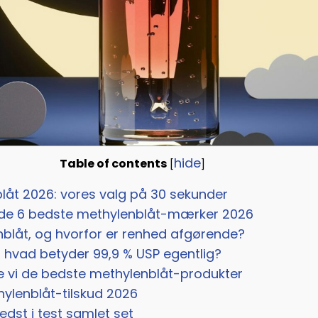
hide
Table of contents
[
]
åt 2026: vores valg på 30 sekunder
de 6 bedste methylenblåt-mærker 2026
blåt, og hvorfor er renhed afgørende?
: hvad betyder 99,9 % USP egentlig?
 vi de bedste methylenblåt-produkter
ylenblåt-tilskud 2026
edst i test samlet set