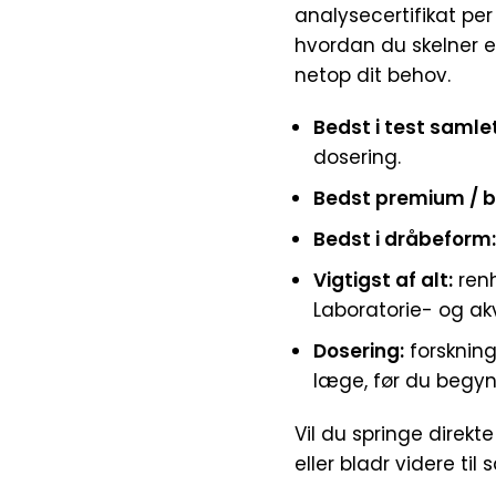
analysecertifikat pe
hvordan du skelner et 
netop dit behov.
Bedst i test samlet
dosering.
Bedst premium / b
Bedst i dråbeform
Vigtigst af alt:
renh
Laboratorie- og akv
Dosering:
forsknin
læge, før du begyn
Vil du springe direkte
eller bladr videre ti