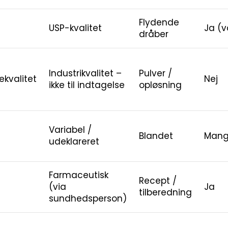
Flydende
USP-kvalitet
Ja (v
dråber
Industrikvalitet –
Pulver /
ekvalitet
Nej
ikke til indtagelse
opløsning
Variabel /
Blandet
Mangl
udeklareret
Farmaceutisk
Recept /
(via
Ja
tilberedning
sundhedsperson)