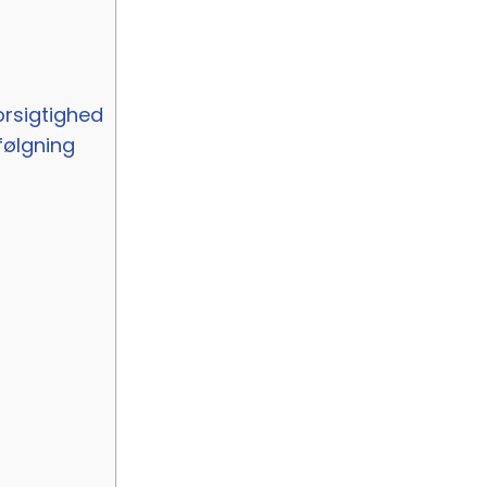
rsigtighed
følgning
?