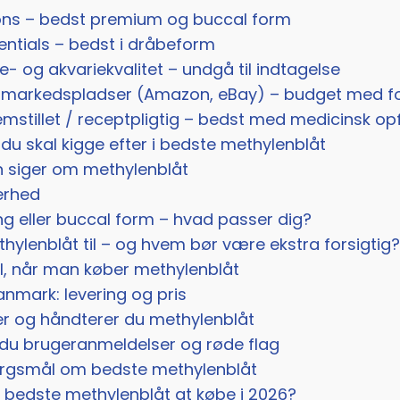
ions – bedst premium og buccal form
entials – bedst i dråbeform
e- og akvariekvalitet – undgå til indtagelse
 markedspladser (Amazon, eBay) – budget med fo
mstillet / receptpligtig – bedst med medicinsk op
u skal kigge efter i bedste methylenblåt
 siger om methylenblåt
erhed
ng eller buccal form – hvad passer dig?
ylenblåt til – og hvem bør være ekstra forsigtig
jl, når man køber methylenblåt
anmark: levering og pris
 og håndterer du methylenblåt
du brugeranmeldelser og røde flag
pørgsmål om bedste methylenblåt
t bedste methylenblåt at købe i 2026?