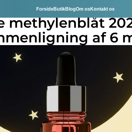
Forside
Butik
Blog
Om os
Kontakt os
 methylenblåt 202
mmenligning af 6 