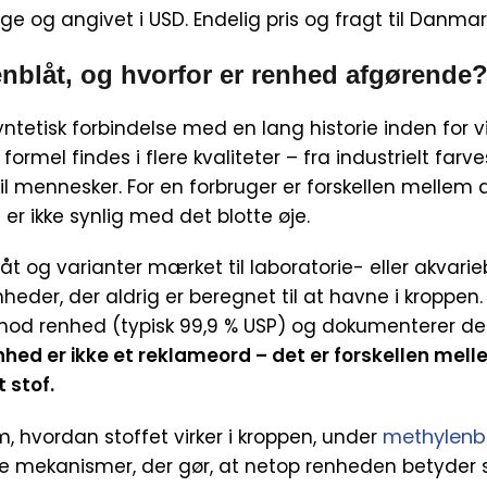
ige og angivet i USD. Endelig pris og fragt til Danmar
nblåt, og hvorfor er renhed afgørende
ntetisk forbindelse med en lang historie inden for v
mel findes i flere kvaliteter – fra industrielt farves
l mennesker. For en forbruger er forskellen mellem d
 er ikke synlig med det blotte øje.
åt og varianter mærket til laboratorie- eller akvar
eder, der aldrig er beregnet til at havne i kroppen. E
imod renhed (typisk 99,9 % USP) og dokumenterer d
hed er ikke et reklameord – det er forskellen mell
 stof.
methylenb
 hvordan stoffet virker i kroppen, under
de mekanismer, der gør, at netop renheden betyder 