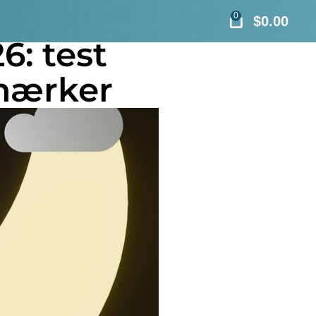
0
$
0.00
6: test
mærker