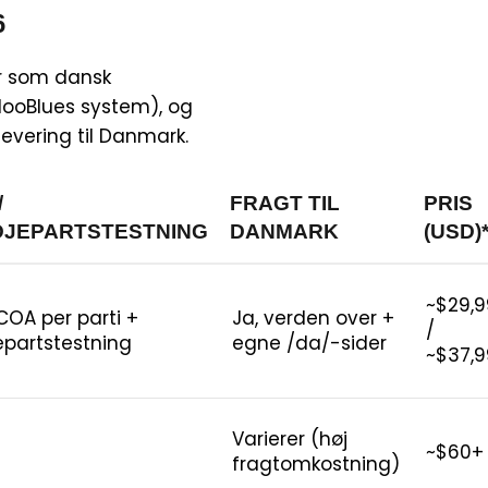
6
er som dansk
(NooBlues system), og
levering til Danmark.
/
FRAGT TIL
PRIS
DJEPARTSTESTNING
DANMARK
(USD)
~$29,9
COA per parti +
Ja, verden over +
/
epartstestning
egne /da/-sider
~$37,9
Varierer (høj
~$60+
fragtomkostning)