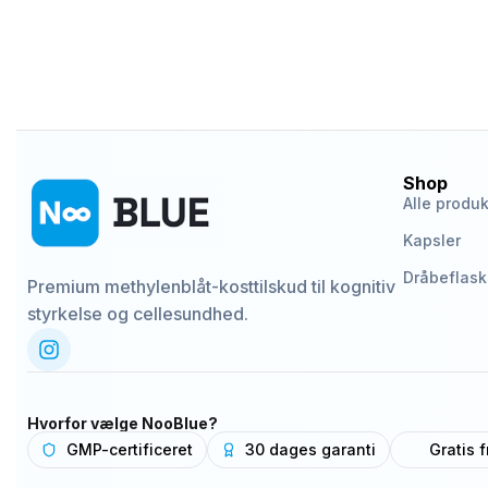
Shop
Alle produk
Kapsler
Dråbeflas
Premium methylenblåt-kosttilskud til kognitiv
styrkelse og cellesundhed.
Hvorfor vælge NooBlue?
GMP-certificeret
30 dages garanti
Gratis f