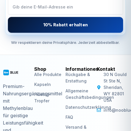
10% Rabatt erhalten
Wir respektieren deine Privatsphäre. Jederzeit abbestellbar.
Shop
Informationen
Kontakt
Alle Produkte
Rückgabe &
30 N Gould
Erstattung
St Ste N,
Kapseln
Premium-
Sheridan,
Allgemeine
Nahrungsergänzungsmittel
WY 82801
Flüssig-
Geschäftsbedingungen
USA
mit
Tropfer
Datenschutzerklärung
Methylenblau
info@nooblu
für geistige
FAQ
Leistungsfähigkeit
Versand &
und