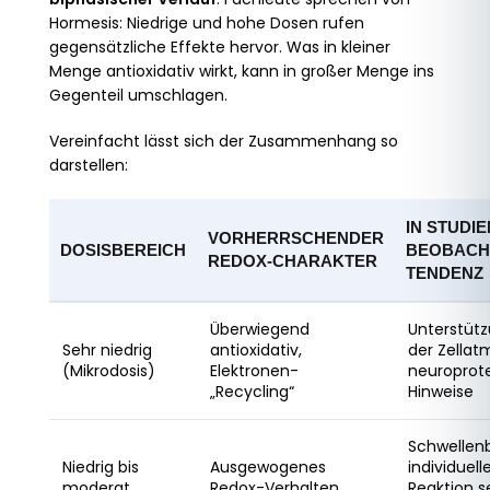
Hormesis: Niedrige und hohe Dosen rufen
gegensätzliche Effekte hervor. Was in kleiner
Menge antioxidativ wirkt, kann in großer Menge ins
Gegenteil umschlagen.
Vereinfacht lässt sich der Zusammenhang so
darstellen:
IN STUDIE
VORHERRSCHENDER
DOSISBEREICH
BEOBACH
REDOX-CHARAKTER
TENDENZ
Überwiegend
Unterstüt
Sehr niedrig
antioxidativ,
der Zellat
(Mikrodosis)
Elektronen-
neuroprote
„Recycling“
Hinweise
Schwellenb
Niedrig bis
Ausgewogenes
individuell
moderat
Redox-Verhalten
Reaktion s