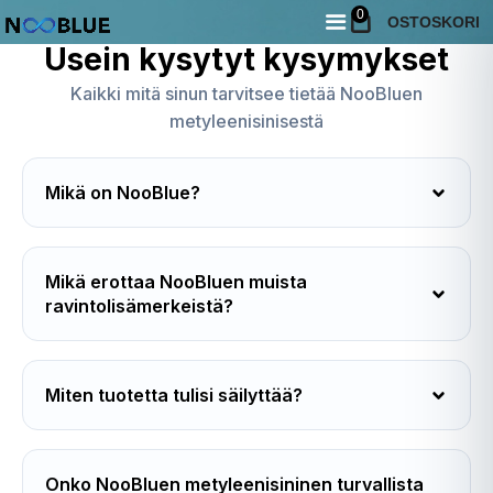
0
OSTOSKORI
Usein kysytyt kysymykset
Kaikki mitä sinun tarvitsee tietää NooBluen
metyleenisinisestä
Mikä on NooBlue?
⁠Mikä erottaa NooBluen muista
ravintolisämerkeistä?
Miten tuotetta tulisi säilyttää?
Onko NooBluen metyleenisininen turvallista