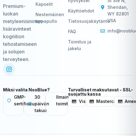
hyvitykset
St Ste N,
Kapselit
Premium-
Sheridan,
Käyttöehdot
luokan
WY 82801
Nestemäinen
USA
metyleenisininen-
tippapullo
Tietosuojakäytäntö
lisäravinteet
info@nooblu
FAQ
kognition
Toimitus ja
tehostamiseen
jakelu
ja solujen
terveyteen.
Miksi valita NooBlue?
Turvalliset maksutavat - SSL-
suojattu kassa
GMP-
30
Ilmainen
Visa
Mastercard
Ame
sertifioitu
päivän
toimitus
takuu