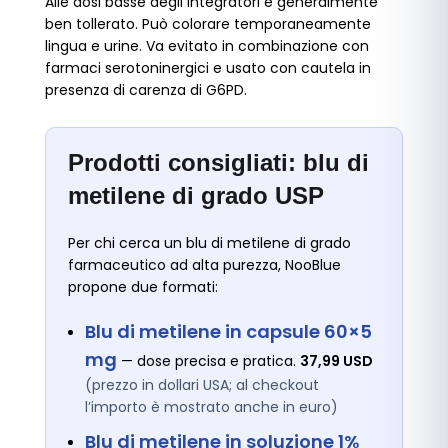
Alle dosi basse degli integratori è generalmente
ben tollerato. Può colorare temporaneamente
lingua e urine. Va evitato in combinazione con
farmaci serotoninergici e usato con cautela in
presenza di carenza di G6PD.
Prodotti consigliati: blu di
metilene di grado USP
Per chi cerca un blu di metilene di grado
farmaceutico ad alta purezza, NooBlue
propone due formati:
Blu di metilene in capsule 60×5
mg
— dose precisa e pratica.
37,99 USD
(prezzo in dollari USA; al checkout
l’importo è mostrato anche in euro)
Blu di metilene in soluzione 1%