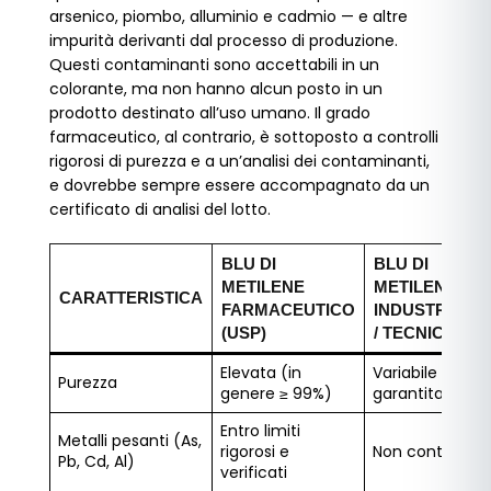
arsenico, piombo, alluminio e cadmio — e altre
impurità derivanti dal processo di produzione.
Questi contaminanti sono accettabili in un
colorante, ma non hanno alcun posto in un
prodotto destinato all’uso umano. Il grado
farmaceutico, al contrario, è sottoposto a controlli
rigorosi di purezza e a un’analisi dei contaminanti,
e dovrebbe sempre essere accompagnato da un
certificato di analisi del lotto.
BLU DI
BLU DI
METILENE
METILENE
CARATTERISTICA
FARMACEUTICO
INDUSTRIALE
(USP)
/ TECNICO
Elevata (in
Variabile e non
Purezza
genere ≥ 99%)
garantita
Entro limiti
Metalli pesanti (As,
rigorosi e
Non controllati
Pb, Cd, Al)
verificati