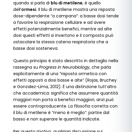
quando si parla di
blu di metilene
, è quello
dell’
ormesi
. Il blu di metilene mostra una risposta
dose-dipendente “a campana”: a basse dosi tende
a favorire la respirazione cellulare e ad avere
effetti potenzialmente benefici, mentre ad alte
dosi questi effetti si invertono e il composto può
ostacolare la stessa catena respiratoria che a
basse dosi sosteneva.
Questo principio è stato descritto in dettaglio nella
rassegna su
Progress in Neurobiology
, che parla
esplicitamente di una “risposta ormetica con
effetti opposti a dosi basse e alte” (Rojas, Bruchey
e Gonzalez-Lima, 2012). È una distinzione tutt’altro
che accademica: significa che assumere quantità
maggiori non porta a benefici maggiori, anzi può
essere controproducente. La filosofia corretta con
il blu di metilene è “meno è meglio”: partire dal
basso e non superare le quantità indicate.
Per questo motivo, qualsiasi discussione sui