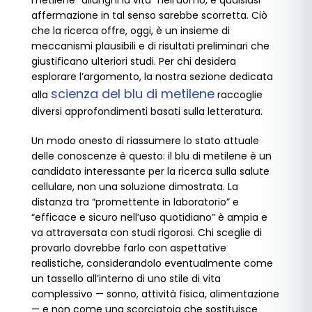
metilene “allunghi la vita” nell’uomo, e qualsiasi
affermazione in tal senso sarebbe scorretta. Ciò
che la ricerca offre, oggi, è un insieme di
meccanismi plausibili e di risultati preliminari che
giustificano ulteriori studi. Per chi desidera
esplorare l’argomento, la nostra sezione dedicata
scienza del blu di metilene
alla
raccoglie
diversi approfondimenti basati sulla letteratura.
Un modo onesto di riassumere lo stato attuale
delle conoscenze è questo: il blu di metilene è un
candidato interessante per la ricerca sulla salute
cellulare, non una soluzione dimostrata. La
distanza tra “promettente in laboratorio” e
“efficace e sicuro nell’uso quotidiano” è ampia e
va attraversata con studi rigorosi. Chi sceglie di
provarlo dovrebbe farlo con aspettative
realistiche, considerandolo eventualmente come
un tassello all’interno di uno stile di vita
complessivo — sonno, attività fisica, alimentazione
— e non come una scorciatoia che sostituisce