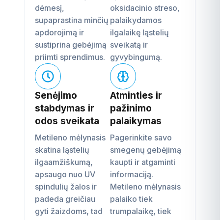
dėmesį,
oksidacinio streso,
supaprastina minčių
palaikydamos
apdorojimą ir
ilgalaikę ląstelių
sustiprina gebėjimą
sveikatą ir
priimti sprendimus.
gyvybingumą.
Senėjimo
Atminties ir
stabdymas ir
pažinimo
odos sveikata
palaikymas
Metileno mėlynasis
Pagerinkite savo
skatina ląstelių
smegenų gebėjimą
ilgaamžiškumą,
kaupti ir atgaminti
apsaugo nuo UV
informaciją.
spindulių žalos ir
Metileno mėlynasis
padeda greičiau
palaiko tiek
gyti žaizdoms, tad
trumpalaikę, tiek