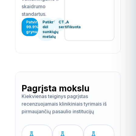
skaidrumo
standartus.
Patvirtintas
Patikrinta
CTLA
99.9%+
dėl
sertifikuota
grynumas
sunkiųjų
metalų
Pagrįsta mokslu
Kiekvienas teiginys pagrįstas
recenzuojamais klinikiniais tyrimais iš
pirmaujančių pasaulio institucijų