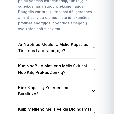
palaikydamas mitochondrijų funkciją ir
suteikdamas neuroprotekcinę naudą.
Daugelis vartotojų jį renkasi dėl geresnės
atminties, viso dienos metu išliekančios
protinės energijos ir bendros smegenų
sveikatos optimizavimo.
Ar NooBlue Metileno Mėlio Kapsulės
Tiriamos Laboratorijoje?
Taip, be jokios abejonės. Kiekviena
Kuo NooBlue Metileno Mėlis Skiriasi
NooBlue metileno mėlio partija
Nuo Kitų Prekės Ženklų?
nepriklausomoje laboratorijoje tiriama dėl
grynumo, stiprumo ir sunkiųjų metalų.
NooBlue išsiskiria nepalaužiamu
Naudojame farmacinės kokybės USP
Kiek Kapsulių Yra Viename
įsipareigojimu kokybei ir skaidrumui.
metileno mėlį, kurio grynumas 99,9 %+, o
Buteliuke?
Naudojame tik farmacinės kokybės USP
visi produktai gaminami GMP sertifikuotose
metileno mėlį su patvirtintu 99,9 %+
įmonėse. Analizės sertifikatai (COA)
Kiekviename buteliuke yra 60 kapsulių, o
grynumu, nepriklausomai patikrintą dėl
pateikiami pareikalavus, siekiant visiško
Kaip Metileno Mėlis Veikia Didindamas
kiekvienoje kapsulėje – 5mg farmacinės
sunkiųjų metalų ir teršalų. Skirtingai nei
skaidrumo.