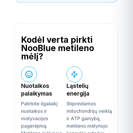
Kodėl verta pirkti
NooBlue metileno
mėlį?
Nuotaikos
Ląstelių
palaikymas
energija
Patirkite ilgalaikį
Stiprindamos
nuotaikos ir
mitochondrijų veiklą
motyvacijos
ir ATP gamybą,
pagerėjimą.
metileno mėlynojo