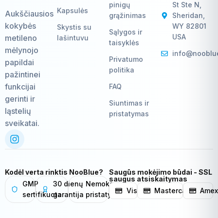
pinigų
St Ste N,
Kapsulės
Aukščiausios
grąžinimas
Sheridan,
kokybės
WY 82801
Skystis su
Sąlygos ir
USA
metileno
lašintuvu
taisyklės
mėlynojo
info@nooblu
Privatumo
papildai
politika
pažintinei
funkcijai
FAQ
gerinti ir
Siuntimas ir
ląstelių
pristatymas
sveikatai.
Kodėl verta rinktis NooBlue?
Saugūs mokėjimo būdai - SSL
saugus atsiskaitymas
GMP
30 dienų
Nemokamas
Visa
Mastercard
Ame
sertifikuota
garantija
pristatymas