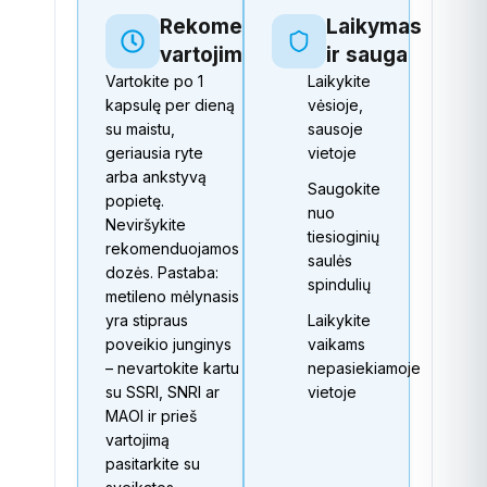
Rekomenduojamas
Laikymas
vartojimas
ir sauga
Vartokite po 1
Laikykite
kapsulę per dieną
vėsioje,
su maistu,
sausoje
geriausia ryte
vietoje
arba ankstyvą
Saugokite
popietę.
nuo
Neviršykite
tiesioginių
rekomenduojamos
saulės
dozės. Pastaba:
spindulių
metileno mėlynasis
yra stipraus
Laikykite
poveikio junginys
vaikams
– nevartokite kartu
nepasiekiamoje
su SSRI, SNRI ar
vietoje
MAOI ir prieš
vartojimą
pasitarkite su