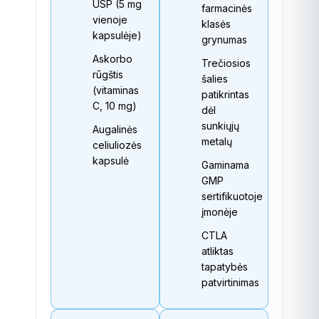
USP (5 mg
farmacinės
vienoje
klasės
kapsulėje)
grynumas
Askorbo
Trečiosios
rūgštis
šalies
(vitaminas
patikrintas
C, 10 mg)
dėl
sunkiųjų
Augalinės
metalų
celiuliozės
kapsulė
Gaminama
GMP
sertifikuotoje
įmonėje
CTLA
atliktas
tapatybės
patvirtinimas