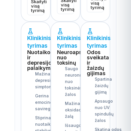
Skaityti
Skaityti
visą
visą
visą
tyrimą
tyrimą
tyrimą
Klinikinis
Klinikinis
Klinikinis
tyrimas
tyrimas
tyrimas
Nuotaikos
Neuroapsauga
Odos
ir
nuo
sveikata
depresijos
toksinų
ir
palaikymas
žaizdų
Saugo
gijimas
Mažina
neuronus
Spartina
depresijos
nuo
žaizdų
simptomus
toksinės
gijimą
žalos
Gerina
Apsaugo
emocinę
Mažina
nuo UV
savireguliaciją
oksidacinę
spindulių
žalą
Stiprina
žalos
nuotaikos
Išsaugo
Skatina odos
stabilumą