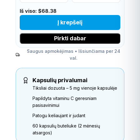
Iš viso:
$68.38
Į krepšelį
Pirkti dabar
Saugus apmokėjimas • Išsiunčiama per 24
val.
Kapsulių privalumai
Tiksliai dozuota – 5 mg vienoje kapsulėje
Papildyta vitaminu C geresniam
pasisavinimui
Patogu keliaujant ir judant
60 kapsulių buteliuke (2 mėnesių
atsargos)