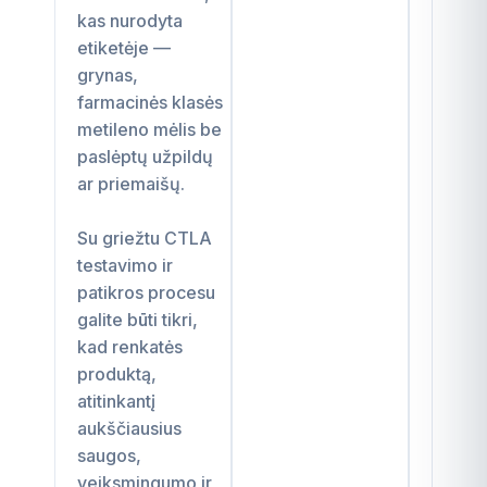
kas nurodyta
etiketėje —
grynas,
farmacinės klasės
metileno mėlis be
paslėptų užpildų
ar priemaišų.
Su griežtu CTLA
testavimo ir
patikros procesu
galite būti tikri,
kad renkatės
produktą,
atitinkantį
aukščiausius
saugos,
veiksmingumo ir