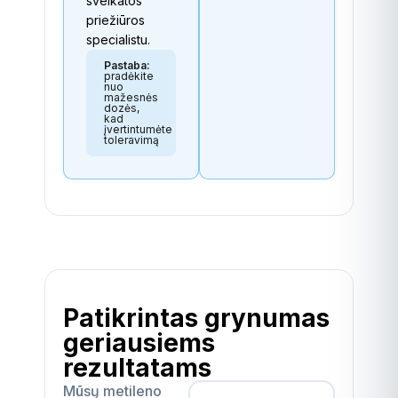
sveikatos
priežiūros
specialistu.
Pastaba:
pradėkite
nuo
mažesnės
dozės,
kad
įvertintumėte
toleravimą
Patikrintas grynumas
geriausiems
rezultatams
Mūsų metileno