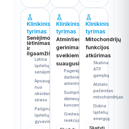
Klinikinis
Klinikinis
Klinikinis
tyrimas
tyrimas
tyrimas
Senėjimo
Atminties
Mitochondrijų
lėtinimas
gerinimas
funkcijos
ir
ilgaamžiškumas
sveikiems
atkūrimas
Lėtina
Skatina
suaugusiesiems
ląstelių
ATP
Pagerėjusi
senėjimą
gamybą
darbinė
Apsaugo
atmintis
Atstato
nuo
pažeistas
Sustiprintas
oksidacinio
mitochondrijas
dėmesys ir
streso
koncentracija
Didina
Pailgina
ląstelių
Greitesnė
ląstelių
energiją
reakcija
gyvavimą
Skaityti