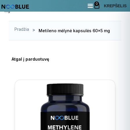
Pradžia
Parduotuvė
0
/
/
Metileno mėlynė kapsulės 60×5
KREPŠELIS
mg
Pradžia
>
Metileno mėlynė kapsulės 60×5 mg
Atgal į parduotuvę