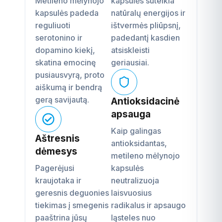
Metileno mėlynojo
kapsulės suteikia
kapsulės padeda
natūralų energijos ir
reguliuoti
ištvermės pliūpsnį,
serotonino ir
padedantį kasdien
dopamino kiekį,
atsiskleisti
skatina emocinę
geriausiai.
pusiausvyrą, proto
aiškumą ir bendrą
gerą savijautą.
Antioksidacinė
apsauga
Kaip galingas
Aštresnis
antioksidantas,
dėmesys
metileno mėlynojo
Pagerėjusi
kapsulės
kraujotaka ir
neutralizuoja
geresnis deguonies
laisvuosius
tiekimas į smegenis
radikalus ir apsaugo
paaštrina jūsų
ląsteles nuo