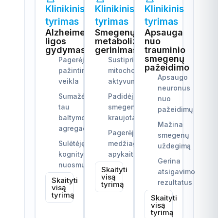
Klinikinis
Klinikinis
Klinikinis
tyrimas
tyrimas
tyrimas
Alzheimerio
Smegenų
Apsauga
ligos
metabolizmo
nuo
gydymas
gerinimas
trauminio
smegenų
Pagerėjusi
Sustiprintas
pažeidimo
pažintinė
mitochondrijų
Apsaugo
veikla
aktyvumas
neuronus
Sumažėjusi
Padidėjusi
nuo
tau
smegenų
pažeidimų
baltymo
kraujotaka
Mažina
agregacija
Pagerėjusi
smegenų
Sulėtėjęs
medžiagų
uždegimą
kognityvinis
apykaita
Gerina
nuosmukis
Skaityti
atsigavimo
visą
Skaityti
rezultatus
tyrimą
visą
tyrimą
Skaityti
visą
tyrimą