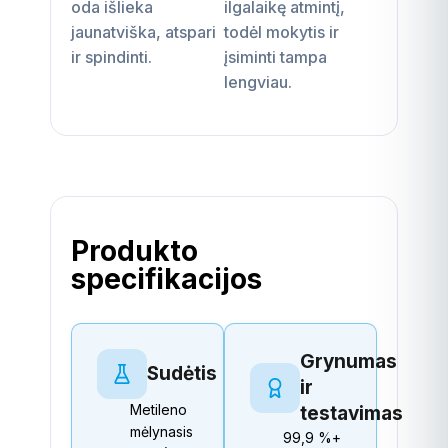
oda išlieka
ilgalaikę atmintį,
jaunatviška, atspari
todėl mokytis ir
ir spindinti.
įsiminti tampa
lengviau.
Produkto
specifikacijos
Grynumas
Sudėtis
ir
Metileno
testavimas
mėlynasis
99,9 %+