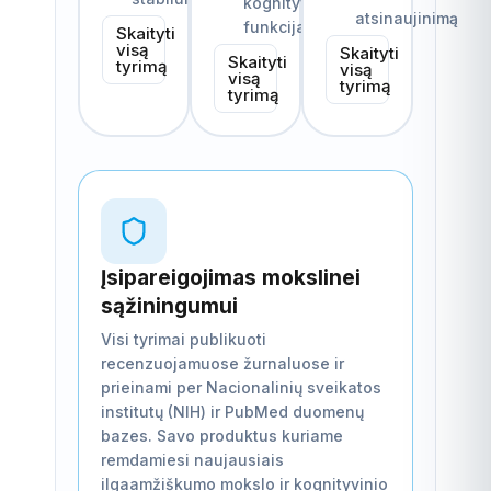
kognityvines
atsinaujinimą
funkcijas
Skaityti
visą
Skaityti
Skaityti
tyrimą
visą
visą
tyrimą
tyrimą
Įsipareigojimas mokslinei
sąžiningumui
Visi tyrimai publikuoti
recenzuojamuose žurnaluose ir
prieinami per Nacionalinių sveikatos
institutų (NIH) ir PubMed duomenų
bazes. Savo produktus kuriame
remdamiesi naujausiais
ilgaamžiškumo mokslo ir kognityvinio