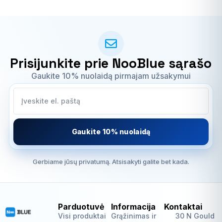
Prisijunkite prie NooBlue sąrašo
Gaukite 10% nuolaidą pirmajam užsakymui
Gaukite 10% nuolaidą
Gerbiame jūsų privatumą. Atsisakyti galite bet kada.
Parduotuvė
Informacija
Kontaktai
Visi produktai
Grąžinimas ir
30 N Gould