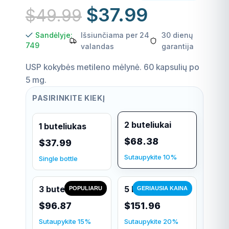
$
37.99
$
49.99
Sandėlyje:
Išsiunčiama per 24
30 dienų
749
valandas
garantija
USP kokybės metileno mėlynė. 60 kapsulių po
5 mg.
PASIRINKITE KIEKĮ
2 buteliukai
1 buteliukas
$68.38
$37.99
Sutaupykite 10%
Single bottle
3 buteliukai
5 buteliukai
POPULIARU
GERIAUSIA KAINA
$96.87
$151.96
Sutaupykite 15%
Sutaupykite 20%