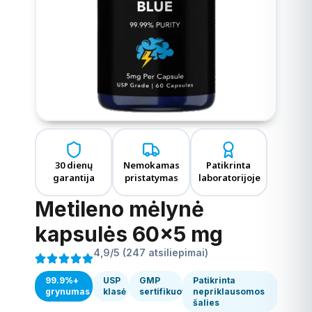
30 dienų
Nemokamas
Patikrinta
garantija
pristatymas
laboratorijoje
Metileno mėlynė
kapsulės 60×5 mg
4,9/5 (247 atsiliepimai)
99.9%+
USP
GMP
Patikrinta
grynumas
klasė
sertifikuota
nepriklausomos
šalies