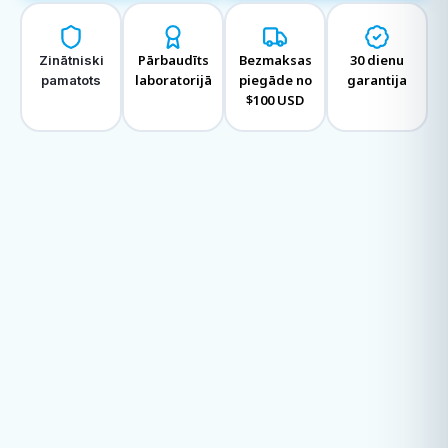
Pārbaudīts
Bezmaksas
30 dienu
Zinātniski
laboratorijā
piegāde no
garantija
pamatots
$100 USD