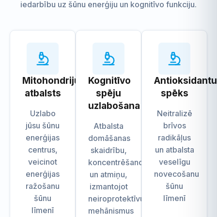
iedarbību uz šūnu enerģiju un kognitīvo funkciju.
Mitohondriju
Kognitīvo
Antioksidant
atbalsts
spēju
spēks
uzlabošana
Uzlabo
Neitralizē
jūsu šūnu
brīvos
Atbalsta
enerģijas
radikāļus
domāšanas
centrus,
un atbalsta
skaidrību,
veicinot
veselīgu
koncentrēšanos
enerģijas
novecošanu
un atmiņu,
ražošanu
šūnu
izmantojot
šūnu
līmenī
neiroprotektīvus
līmenī
mehānismus