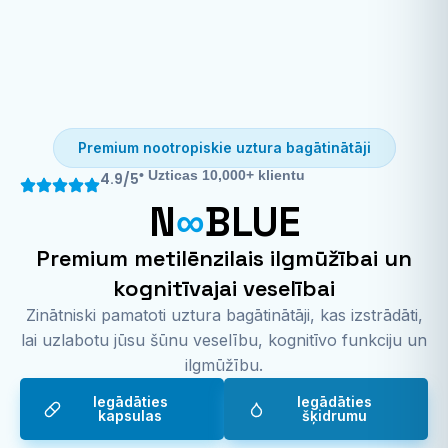
Premium nootropiskie uztura bagātinātāji
• Uzticas 10,000+ klientu
4.9/5
N
∞
BLUE
Premium metilēnzilais ilgmūžībai un
kognitīvajai veselībai
Zinātniski pamatoti uztura bagātinātāji, kas izstrādāti,
lai uzlabotu jūsu šūnu veselību, kognitīvo funkciju un
ilgmūžību.
Iegādāties
Iegādāties
kapsulas
šķidrumu