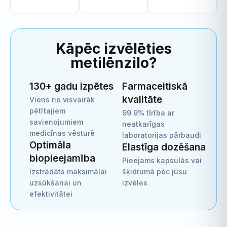
Kāpēc izvēlēties
metilēnzilo?
130+ gadu izpētes
Farmaceitiskā
kvalitāte
Viens no visvairāk
pētītajiem
99.9% tīrība ar
savienojumiem
neatkarīgas
medicīnas vēsturē
laboratorijas pārbaudi
Optimāla
Elastīga dozēšana
biopieejamība
Pieejams kapsulās vai
Izstrādāts maksimālai
šķidrumā pēc jūsu
uzsūkšanai un
izvēles
efektivitātei