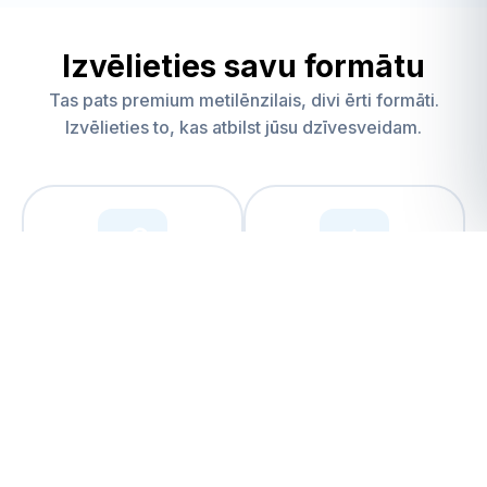
Izvēlieties savu formātu
Tas pats premium metilēnzilais, divi ērti formāti.
Izvēlieties to, kas atbilst jūsu dzīvesveidam.
Kapsulas
Pilinātājs ar
šķidrumu
Ērti un iepriekš dozēti
Elastīgs un pielāgojams