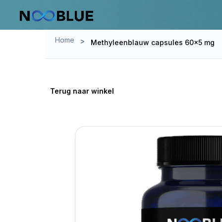
Start
Winkel
/
/
Methyleenblauw capsules 60×5 mg
Home
>
Methyleenblauw capsules 60×5 mg
Terug naar winkel