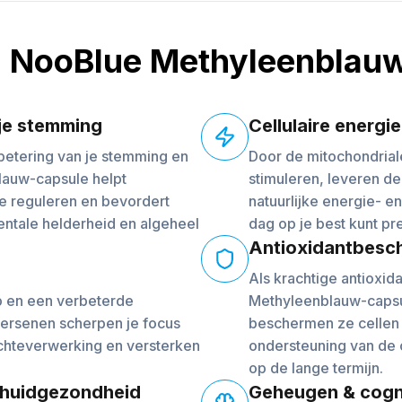
NooBlue Methyleenblau
je stemming
Cellulaire energie
etering van je stemming en
Door de mitochondrial
lauw-capsule helpt
stimuleren, leveren d
e reguleren en bevordert
natuurlijke energie- e
ntale helderheid en algeheel
dag op je best kunt pr
Antioxidantbesc
Als krachtige antioxid
 en een verbeterde
Methyleenblauw-capsul
hersenen scherpen je focus
beschermen ze cellen t
achteverwerking en versterken
ondersteuning van de c
op de lange termijn.
 huidgezondheid
Geheugen & cogn