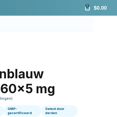
0
$
0.00
nblauw
 60×5 mg
lingen)
GMP-
Getest door
gecertificeerd
derden