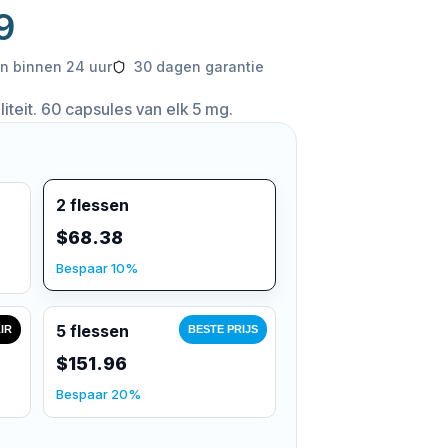
9
n binnen 24 uur
30 dagen garantie
teit. 60 capsules van elk 5 mg.
2 flessen
$68.38
Bespaar 10%
5 flessen
IR
BESTE PRIJS
$151.96
Bespaar 20%