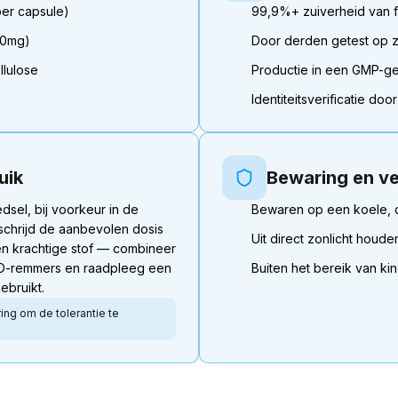
er capsule)
99,9%+ zuiverheid van f
10mg)
Door derden getest op 
llulose
Productie in een GMP-gece
Identiteitsverificatie do
uik
Bewaring en ve
dsel, bij voorkeur in de
Bewaren op een koele, 
chrijd de aanbevolen dosis
Uit direct zonlicht houde
een krachtige stof — combineer
MAO-remmers en raadpleeg een
Buiten het bereik van k
ebruikt.
ng om de tolerantie te