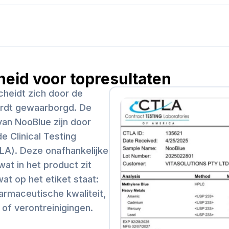
heid voor topresultaten
heidt zich door de
wordt gewaarborgd. De
an NooBlue zijn door
e Clinical Testing
LA). Deze onafhankelijke
wat in het product zit
t op het etiket staat:
armaceutische kwaliteit,
of verontreinigingen.