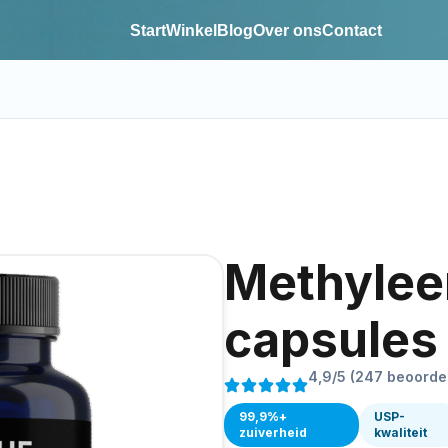
Start
Winkel
Blog
Over ons
Contact
Methylee
capsules
4,9/5 (247 beoorde
99,9%+
USP-
zuiverheid
kwaliteit