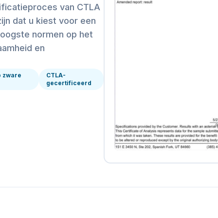
rificatieproces van CTLA
ijn dat u kiest voor een
hoogste normen op het
zaamheid en
p zware
CTLA-
gecertificeerd