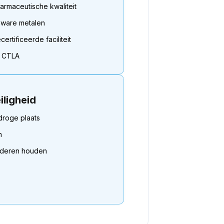
armaceutische kwaliteit
zware metalen
rtificeerde faciliteit
or CTLA
iligheid
droge plaats
n
inderen houden