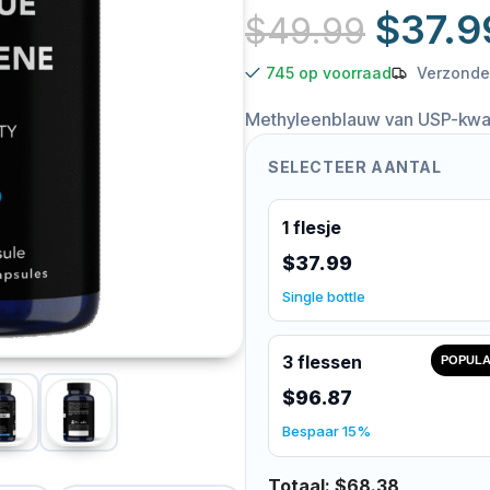
$
37.9
$
49.99
745 op voorraad
Verzonde
Methyleenblauw van USP-kwali
SELECTEER AANTAL
1 flesje
$37.99
Single bottle
3 flessen
POPULA
$96.87
Bespaar 15%
Totaal:
$68.38