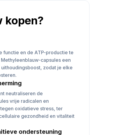
w kopen?
e functie en de ATP-productie te
e Methyleenblauw-capsules een
n uithoudingsboost, zodat je elke
esteren.
herming
ant neutraliseren de
es vrije radicalen en
egen oxidatieve stress, ter
ellulaire gezondheid en vitaliteit
itieve ondersteuning