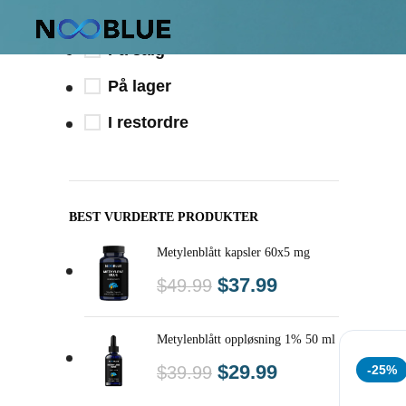
LAGERSTATUS
På salg
På lager
I restordre
BEST VURDERTE PRODUKTER
Metylenblått kapsler 60x5 mg
$
37.99
$
49.99
Metylenblått oppløsning 1% 50 ml
$
29.99
$
39.99
-25%