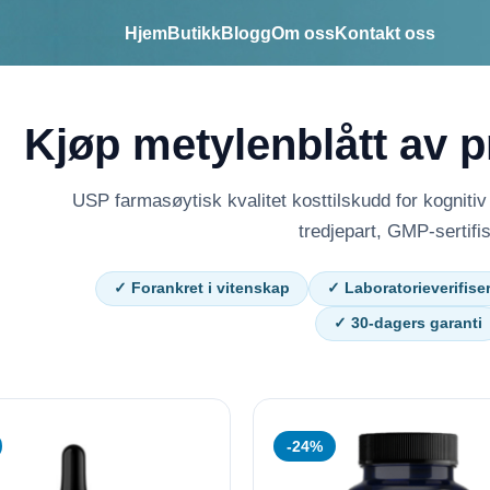
Hjem
Butikk
Blogg
Om oss
Kontakt oss
Kjøp metylenblått av 
USP farmasøytisk kvalitet kosttilskudd for kognitiv 
tredjepart, GMP-sertifis
✓ Forankret i vitenskap
✓ Laboratorieverifiser
✓ 30-dagers garanti
-24%