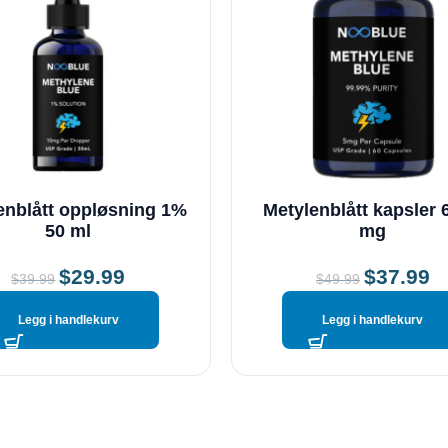
enblått oppløsning 1%
Metylenblått kapsler 
50 ml
mg
$
29.99
$
37.99
$
39.99
$
49.99
Legg i handlekurv
Legg i handlekurv