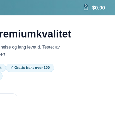
0
$
0.00
premiumkvalitet
helse og lang levetid. Testet av
ert.
t
✓ Gratis frakt over 100