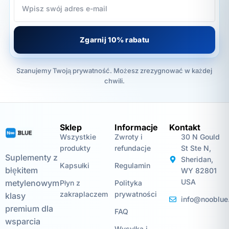
Zgarnij 10% rabatu
Szanujemy Twoją prywatność. Możesz zrezygnować w każdej
chwili.
Sklep
Informacje
Kontakt
Wszystkie
Zwroty i
30 N Gould
produkty
refundacje
St Ste N,
Suplementy z
Sheridan,
Kapsułki
Regulamin
błękitem
WY 82801
USA
metylenowym
Płyn z
Polityka
zakraplaczem
prywatności
klasy
info@nooblue
premium dla
FAQ
wsparcia
Wysyłka i