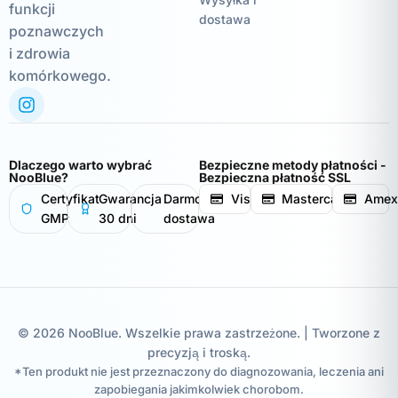
funkcji
dostawa
poznawczych
i zdrowia
komórkowego.
Dlaczego warto wybrać
Bezpieczne metody płatności -
NooBlue?
Bezpieczna płatność SSL
Certyfikat
Gwarancja
Darmowa
Visa
Mastercard
Amex
GMP
30 dni
dostawa
© 2026 NooBlue. Wszelkie prawa zastrzeżone. | Tworzone z
precyzją i troską.
*Ten produkt nie jest przeznaczony do diagnozowania, leczenia ani
zapobiegania jakimkolwiek chorobom.