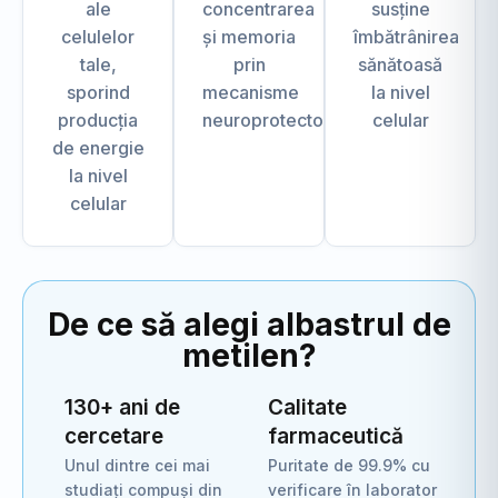
ale
concentrarea
susține
celulelor
și memoria
îmbătrânirea
tale,
prin
sănătoasă
sporind
mecanisme
la nivel
producția
neuroprotectoare
celular
de energie
la nivel
celular
De ce să alegi albastrul de
metilen?
130+ ani de
Calitate
cercetare
farmaceutică
Unul dintre cei mai
Puritate de 99.9% cu
studiați compuși din
verificare în laborator