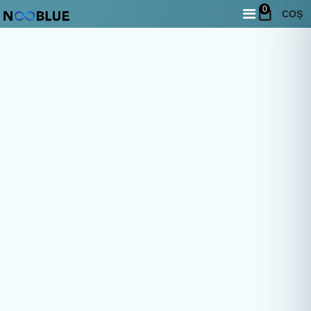
0
COȘ