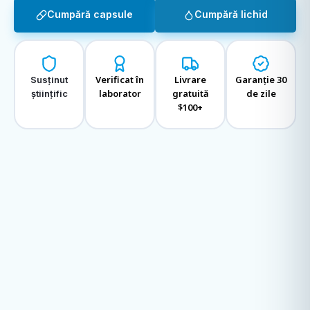
Cumpără capsule
Cumpără lichid
Verificat în
Livrare
Garanție 30
Susținut
laborator
gratuită
de zile
științific
$100+