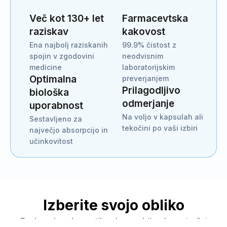
Več kot 130+ let
Farmacevtska
raziskav
kakovost
Ena najbolj raziskanih
99.9% čistost z
spojin v zgodovini
neodvisnim
medicine
laboratorijskim
Optimalna
preverjanjem
Prilagodljivo
biološka
odmerjanje
uporabnost
Na voljo v kapsulah ali
Sestavljeno za
tekočini po vaši izbiri
največjo absorpcijo in
učinkovitost
Izberite svojo obliko
Enako vrhunsko metilensko modrilo, dve priročni