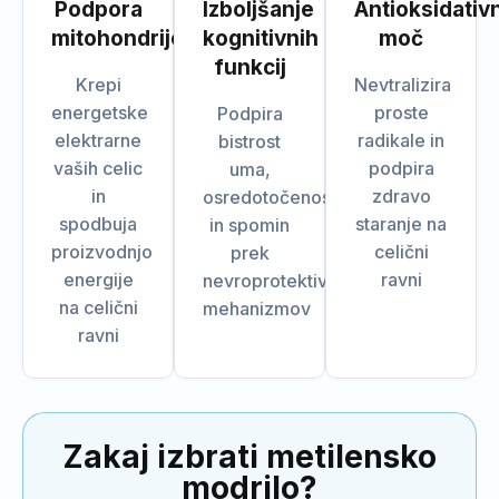
Podpora
Izboljšanje
Antioksidativ
mitohondrijem
kognitivnih
moč
funkcij
Krepi
Nevtralizira
energetske
proste
Podpira
elektrarne
radikale in
bistrost
vaših celic
podpira
uma,
in
zdravo
osredotočenost
spodbuja
staranje na
in spomin
proizvodnjo
celični
prek
energije
ravni
nevroprotektivnih
na celični
mehanizmov
ravni
Zakaj izbrati metilensko
modrilo?