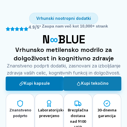
Vrhunski nootropni dodatki
• Zaupa nam več kot 10,000+ strank
4.9/5
N
∞
BLUE
Vrhunsko metilensko modrilo za
dolgoživost in kognitivno zdravje
Znanstveno podprti dodatki, zasnovani za izboljšanje
zdravja vaših celic, kognitivnih funkcij in dolgoživosti.
Kupi kapsule
Kupi tekočino
Laboratorijsko
Brezplačna
30-dnevna
Znanstveno
preverjeno
dostava
garancija
podprto
nad $100