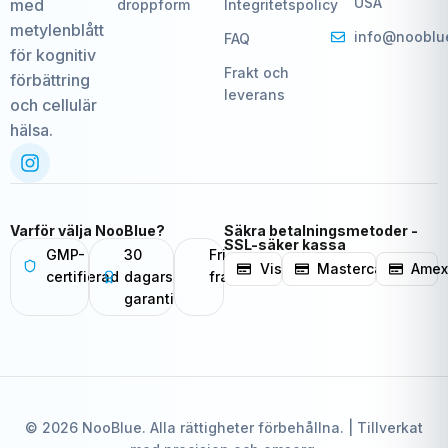
USA
med
droppform
Integritetspolicy
metylenblått
info@nooblu
FAQ
för kognitiv
Frakt och
förbättring
leverans
och cellulär
hälsa.
Varför välja NooBlue?
Säkra betalningsmetoder -
SSL-säker kassa
GMP-
30
Fri
Visa
Mastercard
Ame
certifierad
dagars
frakt
garanti
© 2026 NooBlue. Alla rättigheter förbehållna. | Tillverkat