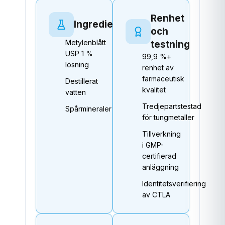
Renhet
Ingredienser
och
Metylenblått
testning
USP 1 %
99,9 %+
lösning
renhet av
farmaceutisk
Destillerat
kvalitet
vatten
Tredjepartstestad
Spårmineraler
för tungmetaller
Tillverkning
i GMP-
certifierad
anläggning
Identitetsverifiering
av CTLA