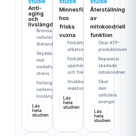
studie
studie
studie
Anti-
Minnesförbättring
Återställning
aging
hos
av
och
livslängd
friska
mitokondriell
Bromsar
vuxna
funktion
cellulärt
Förbättrat
Ökar ATP-
åldrande
arbetsminne
produktionen
Skyddar
Förbättrad
Reparerar
mot
uppmärksamhet
skadade
oxidativ
och fokus
mitokondrier
stress
Snabbare
Ökar
Förlänger
reaktionstider
den
cellernas
cellulära
livslängd
Läs
energin
hela
Läs
studien
hela
Läs
studien
hela
studien