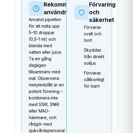
Rekommenderad
Förvaring
användning
och
säkerhet
Använd pipetten
för att mäta upp
Förvaras
5–10 droppar
svalt och
(0,5–1 ml) och
torrt
blanda med
Skyddas
vatten eller juice.
från direkt
Ta en gång
solljus
dagligen
tillsammans med
Förvaras
mat. Observera:
oåtkomligt
metylenblått är en
för barn
potent förening –
kombinera inte
med SSRI, SNRI
eller MAO-
hämmare, och
rådgör med
sjukvårdspersonal