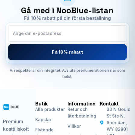
Gå med i NooBlue-listan
Få 10% rabatt på din första beställning
Få 10% rabatt
Vi respekterar din integritet. Avsluta prenumerationen när som
helst.
Butik
Information
Kontakt
Alla produkter
Retur och
30 N Gould
återbetalning
St Ste N,
Kapslar
Premium
Sheridan,
Villkor
kosttillskott
WY 82801
Flytande