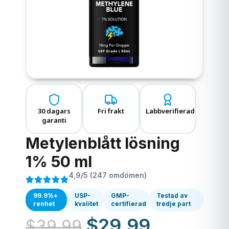
30 dagars
Fri frakt
Labbverifierad
garanti
Metylenblått lösning
1% 50 ml
4,9/5 (247 omdömen)
99.9%+
USP-
GMP-
Testad av
renhet
kvalitet
certifierad
tredje part
$
29.99
$
39.99