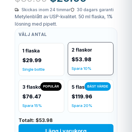
Skickas inom 24 timmar
30 dagars garanti
Metylenblått av USP-kvalitet. 50 ml flaska, 1%
lösning med pipett.
VÄLJ ANTAL
2 flaskor
1 flaska
$53.98
$29.99
Spara 10%
Single bottle
3 flaskor
5 flaskor
POPULÄR
BÄST VÄRDE
$76.47
$119.96
Spara 15%
Spara 20%
Totalt:
$53.98
Lägg i varukorg