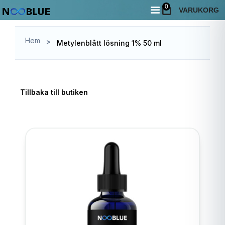
Hem
Butik
0
/
/
Metylenblått lösning 1% 50 ml
VARUKORG
Hem
>
Metylenblått lösning 1% 50 ml
Tillbaka till butiken