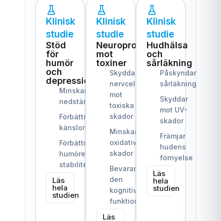
Klinisk
Klinisk
Klinisk
studie
studie
studie
Stöd
Neuroprotektion
Hudhälsa
för
mot
och
humör
toxiner
sårläkning
och
Skyddar
Påskyndar
depression
nervceller
sårläkning
Minskar
mot
Skyddar
nedstämdhetssymtom
toxiska
mot UV-
skador
Förbättrar
skador
känsloreglering
Minskar
Främjar
oxidativa
Förbättrar
hudens
skador
humörets
förnyelse
stabilitet
Bevarar
Läs
den
Läs
hela
hela
studien
kognitiva
studien
funktionen
Läs