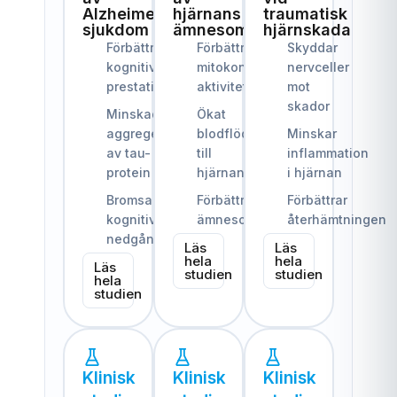
Alzheimers
hjärnans
traumatisk
sjukdom
ämnesomsättning
hjärnskada
Förbättrad
Förbättrad
Skyddar
kognitiv
mitokondriell
nervceller
prestation
aktivitet
mot
skador
Minskad
Ökat
aggregering
blodflöde
Minskar
av tau-
till
inflammation
protein
hjärnan
i hjärnan
Bromsade
Förbättrad
Förbättrar
kognitiv
ämnesomsättning
återhämtningen
nedgång
Läs
Läs
hela
hela
Läs
studien
studien
hela
studien
Klinisk
Klinisk
Klinisk