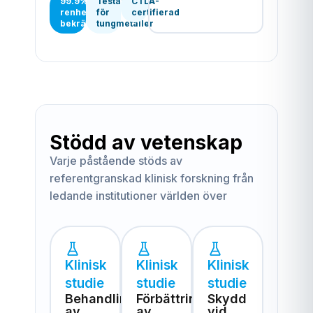
99.9%+
Testad
CTLA-
renhet
för
certifierad
bekräftad
tungmetaller
Stödd av vetenskap
Varje påstående stöds av
referentgranskad klinisk forskning från
ledande institutioner världen över
Klinisk
Klinisk
Klinisk
studie
studie
studie
Behandling
Förbättring
Skydd
av
av
vid