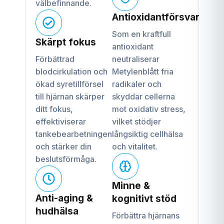
välbefinnande.
Antioxidantförsvar
Som en kraftfull
Skärpt fokus
antioxidant
Förbättrad
neutraliserar
blodcirkulation och
Metylenblått fria
ökad syretillförsel
radikaler och
till hjärnan skärper
skyddar cellerna
ditt fokus,
mot oxidativ stress,
effektiviserar
vilket stödjer
tankebearbetningen
långsiktig cellhälsa
och stärker din
och vitalitet.
beslutsförmåga.
Minne &
Anti-aging &
kognitivt stöd
hudhälsa
Förbättra hjärnans