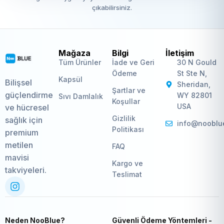
çıkabilirsiniz.
Mağaza
Bilgi
İletişim
Tüm Ürünler
İade ve Geri
30 N Gould
Ödeme
St Ste N,
Kapsül
Bilişsel
Sheridan,
Şartlar ve
güçlendirme
WY 82801
Sıvı Damlalık
Koşullar
USA
ve hücresel
Gizlilik
sağlık için
info@nooblu
Politikası
premium
metilen
FAQ
mavisi
Kargo ve
takviyeleri.
Teslimat
Neden NooBlue?
Güvenli Ödeme Yöntemleri -