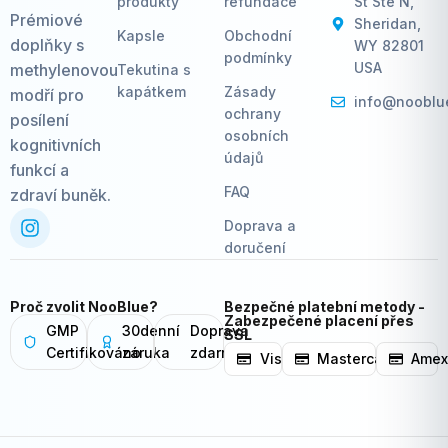
produkty
refundace
St Ste N,
Prémiové
Sheridan,
Kapsle
Obchodní
doplňky s
WY 82801
podmínky
USA
methylenovou
Tekutina s
kapátkem
Zásady
modří pro
info@nooblu
ochrany
posílení
osobních
kognitivních
údajů
funkcí a
FAQ
zdraví buněk.
Doprava a
doručení
Proč zvolit NooBlue?
Bezpečné platební metody -
Zabezpečené placení přes
GMP
30denní
Doprava
SSL
Certifikováno
záruka
zdarma
Visa
Mastercard
Ame