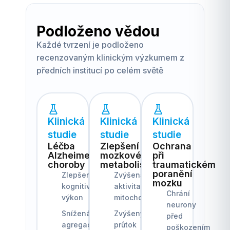
Podloženo vědou
Každé tvrzení je podloženo
recenzovaným klinickým výzkumem z
předních institucí po celém světě
Klinická
Klinická
Klinická
studie
studie
studie
Léčba
Zlepšení
Ochrana
Alzheimerovy
mozkového
při
choroby
metabolismu
traumatickém
poranění
Zlepšený
Zvýšená
mozku
kognitivní
aktivita
Chrání
výkon
mitochondrií
neurony
Snížená
Zvýšený
před
agregace
průtok
poškozením