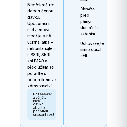
Nepřekračujte
Chraňte
doporučenou
před
dávku.
přímým
Upozornění:
slunečním
metylenová
zářením
modř je silně
účinná látka –
Uchovávejte
nekombinujte ji
mimo dosah
s SSRI, SNRI
dětí
ani IMAO a
před užitím se
poraďte s
odborníkem ve
zdravotnictví.
Poznámka:
Začněte
nižší
dávkou,
abyste
posoudili
snášenlivost