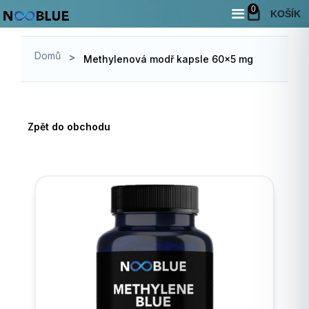
Domů
Obchod
0
/
/
Methylenová modř kapsle 60×5 mg
KOŠÍK
Domů
>
Methylenová modř kapsle 60×5 mg
Zpět do obchodu