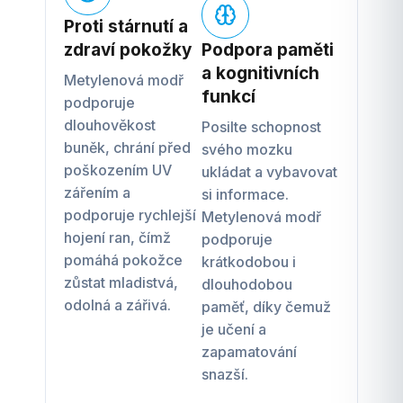
Proti stárnutí a
zdraví pokožky
Podpora paměti
a kognitivních
Metylenová modř
funkcí
podporuje
dlouhověkost
Posilte schopnost
buněk, chrání před
svého mozku
poškozením UV
ukládat a vybavovat
zářením a
si informace.
podporuje rychlejší
Metylenová modř
hojení ran, čímž
podporuje
pomáhá pokožce
krátkodobou i
zůstat mladistvá,
dlouhodobou
odolná a zářivá.
paměť, díky čemuž
je učení a
zapamatování
snazší.