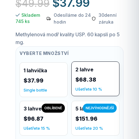
$
37.99
$
49.99
Skladem
Odesíláme do 24
30denní
745 ks
hodin
záruka
Methylenová modř kvality USP. 60 kapslí po 5
mg.
VYBERTE MNOŽSTVÍ
2 lahve
1 lahvička
$68.38
$37.99
Ušetřete 10 %
Single bottle
3 lahve
5 lahví
OBLÍBENÉ
NEJVÝHODNĚJŠÍ
$96.87
$151.96
Ušetřete 15 %
Ušetřete 20 %