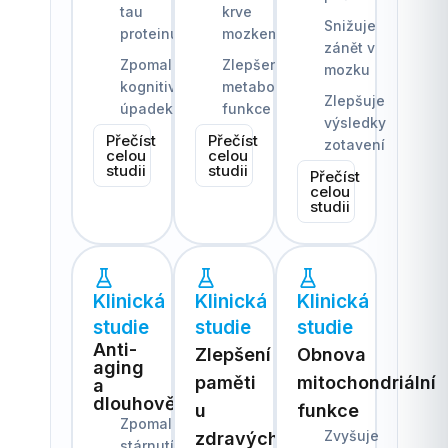
tau
krve
Snižuje
proteinu
mozkem
zánět v
Zpomalený
Zlepšená
mozku
kognitivní
metabolická
Zlepšuje
úpadek
funkce
výsledky
Přečíst
Přečíst
zotavení
celou
celou
studii
studii
Přečíst
celou
studii
Klinická
Klinická
Klinická
studie
studie
studie
Anti-
Zlepšení
Obnova
aging
paměti
mitochondriální
a
dlouhověkost
u
funkce
Zpomaluje
Zvyšuje
zdravých
stárnutí