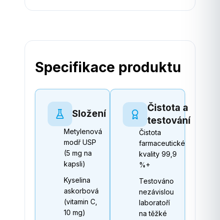
Specifikace produktu
Čistota a
Složení
testování
Metylenová
Čistota
modř USP
farmaceutické
(5 mg na
kvality 99,9
kapsli)
%+
Kyselina
Testováno
askorbová
nezávislou
(vitamin C,
laboratoří
10 mg)
na těžké