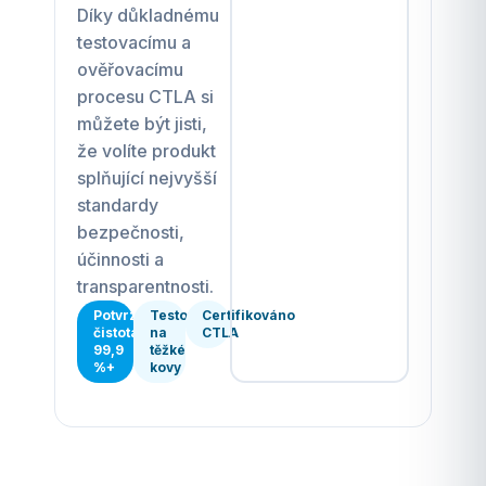
Díky důkladnému
testovacímu a
ověřovacímu
procesu CTLA si
můžete být jisti,
že volíte produkt
splňující nejvyšší
standardy
bezpečnosti,
účinnosti a
transparentnosti.
Potvrzená
Testováno
Certifikováno
čistota
na
CTLA
99,9
těžké
%+
kovy