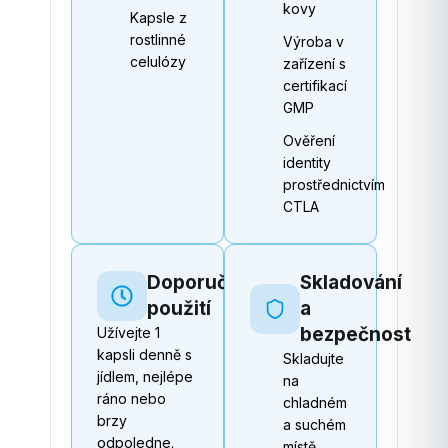
kovy
Kapsle z
rostlinné
Výroba v
celulózy
zařízení s
certifikací
GMP
Ověření
identity
prostřednictvím
CTLA
Doporučené
Skladování
použití
a
bezpečnost
Užívejte 1
kapsli denně s
Skladujte
jídlem, nejlépe
na
ráno nebo
chladném
brzy
a suchém
odpoledne.
místě