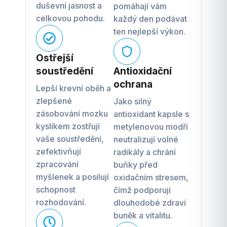
duševní jasnost a
pomáhají vám
celkovou pohodu.
každý den podávat
ten nejlepší výkon.
Ostřejší
soustředění
Antioxidační
ochrana
Lepší krevní oběh a
zlepšené
Jako silný
zásobování mozku
antioxidant kapsle s
kyslíkem zostřují
metylenovou modří
vaše soustředění,
neutralizují volné
zefektivňují
radikály a chrání
zpracování
buňky před
myšlenek a posilují
oxidačním stresem,
schopnost
čímž podporují
rozhodování.
dlouhodobé zdraví
buněk a vitalitu.