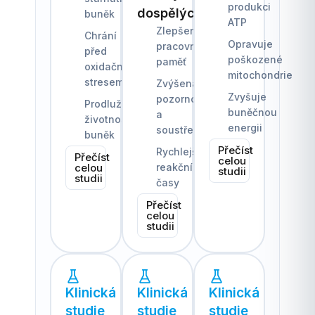
produkci
dospělých
buněk
ATP
Zlepšená
Chrání
Opravuje
pracovní
před
poškozené
paměť
oxidačním
mitochondrie
stresem
Zvýšená
Zvyšuje
pozornost
Prodlužuje
buněčnou
a
životnost
energii
soustředění
buněk
Přečíst
Rychlejší
Přečíst
celou
celou
reakční
studii
studii
časy
Přečíst
celou
studii
Klinická
Klinická
Klinická
studie
studie
studie