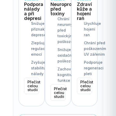
Podpora
Neuroprotekce
Zdraví
nálady
před
kůže a
a při
toxiny
hojení
depresi
ran
Chrání
Snižuje
Urychluje
neurony
příznaky
hojení
před
deprese
ran
toxickým
poškozením
Zlepšuje
Chrání před
regulaci
poškozením
Snižuje
emocí
UV zářením
oxidační
poškození
Zvyšuje
Podporuje
stabilitu
regeneraci
Zachovává
nálady
pleti
kognitivní
funkce
Přečíst
Přečíst
celou
celou
Přečíst
studii
studii
celou
studii