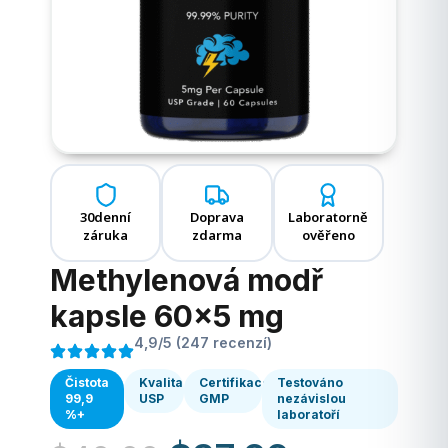
30denní
Doprava
Laboratorně
záruka
zdarma
ověřeno
Methylenová modř
kapsle 60×5 mg
4,9/5 (247 recenzí)
Čistota
Kvalita
Certifikace
Testováno
99,9
USP
GMP
nezávislou
%+
laboratoří