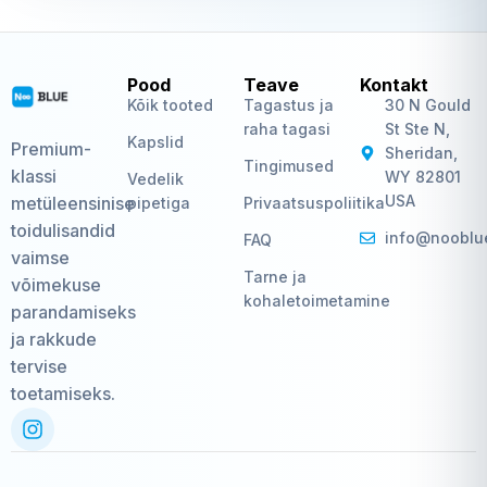
Pood
Teave
Kontakt
Kõik tooted
Tagastus ja
30 N Gould
raha tagasi
St Ste N,
Kapslid
Premium-
Sheridan,
Tingimused
klassi
WY 82801
Vedelik
USA
metüleensinise
pipetiga
Privaatsuspoliitika
toidulisandid
info@nooblu
FAQ
vaimse
Tarne ja
võimekuse
kohaletoimetamine
parandamiseks
ja rakkude
tervise
toetamiseks.