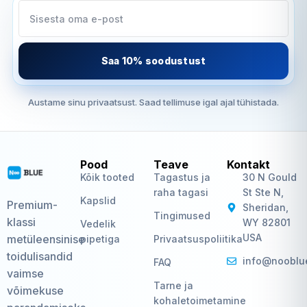
Saa 10% soodustust
Austame sinu privaatsust. Saad tellimuse igal ajal tühistada.
Pood
Teave
Kontakt
Kõik tooted
Tagastus ja
30 N Gould
raha tagasi
St Ste N,
Kapslid
Premium-
Sheridan,
Tingimused
klassi
WY 82801
Vedelik
USA
metüleensinise
pipetiga
Privaatsuspoliitika
toidulisandid
info@nooblu
FAQ
vaimse
Tarne ja
võimekuse
kohaletoimetamine