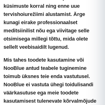
küsimuste korral ning enne uue
tervishoiurežiimi alustamist. Ärge
kunagi eirake professionaalset
meditsiinilist nõu ega viivitage selle
otsimisega millegi tõttu, mida olete
sellelt veebisaidilt lugenud.
Mis tahes toodete kasutamine või
NooBlue antud teabele tuginemine
toimub üksnes teie enda vastutusel.
NooBlue ei vastuta ühegi toidulisandi
väärkasutuse
ega meie toodete
kasutamisest tulenevate kõrvalmõjude