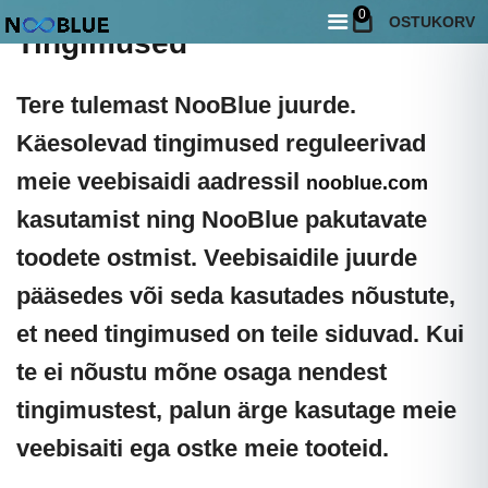
0
OSTUKORV
Tingimused
Tere tulemast
NooBlue
juurde.
Käesolevad tingimused reguleerivad
meie veebisaidi aadressil
nooblue.com
kasutamist ning NooBlue pakutavate
toodete ostmist. Veebisaidile juurde
pääsedes või seda kasutades nõustute,
et need tingimused on teile siduvad. Kui
te ei nõustu mõne osaga nendest
tingimustest, palun ärge kasutage meie
veebisaiti ega ostke meie tooteid.