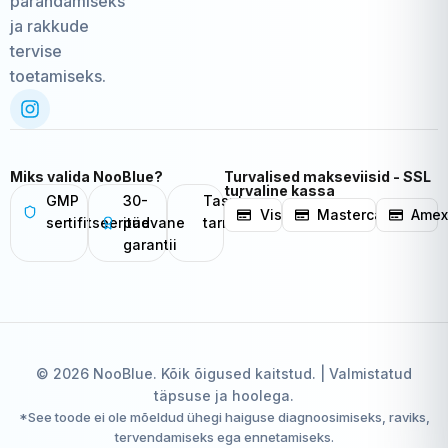
parandamiseks
ja rakkude
tervise
toetamiseks.
Miks valida NooBlue?
Turvalised makseviisid - SSL
turvaline kassa
GMP
30-
Tasuta
Visa
Mastercard
Ame
sertifitseeritud
päevane
tarne
garantii
© 2026 NooBlue. Kõik õigused kaitstud. | Valmistatud
täpsuse ja hoolega.
*See toode ei ole mõeldud ühegi haiguse diagnoosimiseks, raviks,
tervendamiseks ega ennetamiseks.