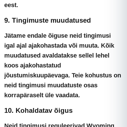
eest.
9. Tingimuste muudatused
Jätame endale õiguse neid tingimusi
igal ajal ajakohastada või muuta. Kõik
muudatused avaldatakse sellel lehel
koos ajakohastatud
jõustumiskuupäevaga. Teie kohustus on
neid tingimusi muudatuste osas
korrapäraselt üle vaadata.
10. Kohaldatav õigus
Neid tingimusi reguleerivad
Wyoming,