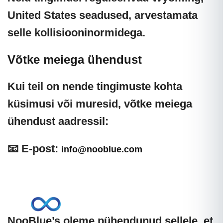
United States
seadused, arvestamata
selle kollisiooninormidega.
Võtke meiega ühendust
Kui teil on nende tingimuste kohta
küsimusi või muresid, võtke meiega
ühendust aadressil:
📧 E-post:
info@nooblue.com
NooBlue’s oleme pühendunud sellele, et