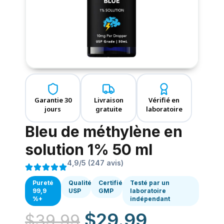
Garantie 30
Livraison
Vérifié en
jours
gratuite
laboratoire
Bleu de méthylène en
solution 1% 50 ml
4,9/5 (247 avis)
Pureté
Qualité
Certifié
Testé par un
99,9
USP
GMP
laboratoire
%+
indépendant
$
29.99
$
39.99