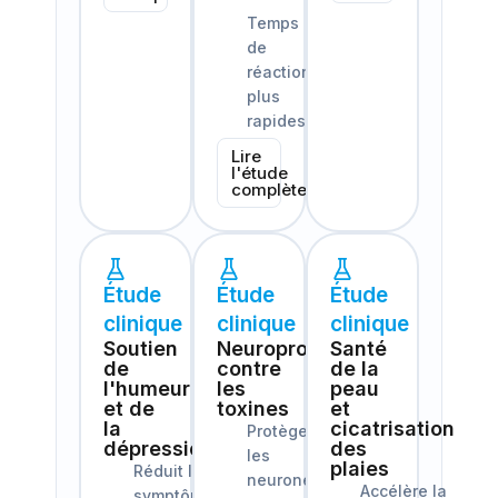
Temps
de
réaction
plus
rapides
Lire
l'étude
complète
Étude
Étude
Étude
clinique
clinique
clinique
Soutien
Neuroprotection
Santé
de
contre
de la
l'humeur
les
peau
et de
toxines
et
la
cicatrisation
Protège
dépression
des
les
plaies
Réduit les
neurones
Accélère la
symptômes