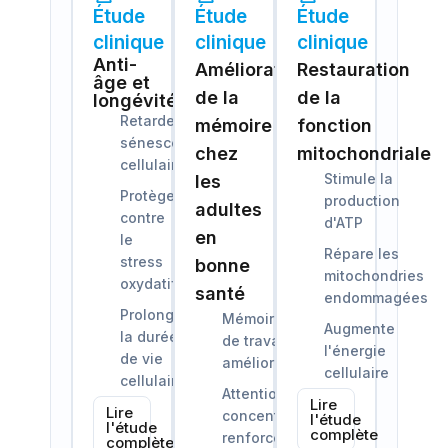
Étude
Étude
Étude
clinique
clinique
clinique
Anti-
Amélioration
Restauration
âge et
de la
de la
longévité
Retarde la
mémoire
fonction
sénescence
chez
mitochondriale
cellulaire
Stimule la
les
Protège
production
adultes
contre
d'ATP
en
le
Répare les
stress
bonne
mitochondries
oxydatif
santé
endommagées
Prolonge
Mémoire
Augmente
la durée
de travail
l'énergie
de vie
améliorée
cellulaire
cellulaire
Attention et
Lire
Lire
concentration
l'étude
l'étude
complète
renforcées
complète