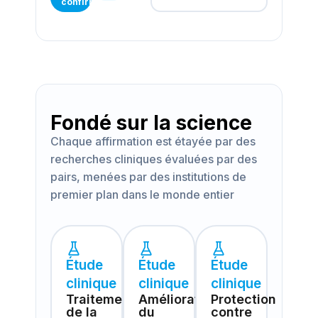
confirmée
Fondé sur la science
Chaque affirmation est étayée par des
recherches cliniques évaluées par des
pairs, menées par des institutions de
premier plan dans le monde entier
Étude
Étude
Étude
clinique
clinique
clinique
Traitement
Amélioration
Protection
de la
du
contre