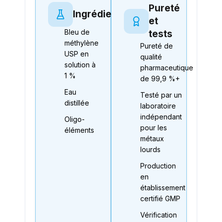
Pureté
Ingrédients
et
Bleu de
tests
méthylène
Pureté de
USP en
qualité
solution à
pharmaceutique
1 %
de 99,9 %+
Eau
Testé par un
distillée
laboratoire
indépendant
Oligo-
pour les
éléments
métaux
lourds
Production
en
établissement
certifié GMP
Vérification