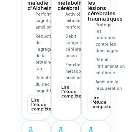
maladie
métabolisme
les
d'Alzheimer
cérébral
lésions
cérébrales
Performances
Activité
traumatiques
cognitives
mitochondriale
Protège
améliorées
renforcée
les
Réduction
Débit
neurones
de
sanguin
contre les
l'agrégation
cérébral
dommages
de la
accru
Réduit
protéine
Fonction
l'inflammation
tau
métabolique
cérébrale
Ralentissement
améliorée
Améliore la
du déclin
Lire
récupération
cognitif
l'étude
complète
Lire
Lire
l'étude
l'étude
complète
complète