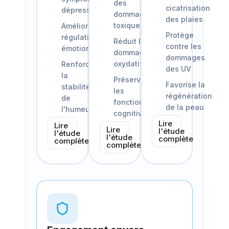
des
cicatrisation
dépressifs
dommages
des plaies
toxiques
Améliore la
Protège
régulation
Réduit les
contre les
émotionnelle
dommages
dommages
oxydatifs
Renforce
des UV
la
Préserve
Favorise la
stabilité
les
régénération
de
fonctions
de la peau
l'humeur
cognitives
Lire
Lire
Lire
l'étude
l'étude
l'étude
complète
complète
complète