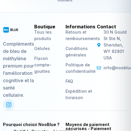
moment.
Boutique
Informations
Contact
Tous les
Retours et
30 N Gould
produits
remboursements
St Ste N,
Compléments
Sheridan,
Gélules
Conditions
de bleu de
WY 82801
générales
USA
méthylène
Flacon
compte-
Politique de
premium pour
info@nooblu
gouttes
confidentialité
l’amélioration
cognitive et la
FAQ
santé
Expédition et
cellulaire.
livraison
Pourquoi choisir NooBlue ?
Moyens de paiement
sécurisés - Paiement