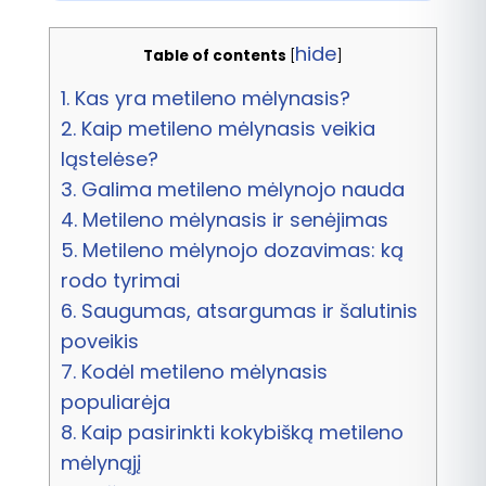
hide
Table of contents
[
]
1.
Kas yra metileno mėlynasis?
2.
Kaip metileno mėlynasis veikia
ląstelėse?
3.
Galima metileno mėlynojo nauda
4.
Metileno mėlynasis ir senėjimas
5.
Metileno mėlynojo dozavimas: ką
rodo tyrimai
6.
Saugumas, atsargumas ir šalutinis
poveikis
7.
Kodėl metileno mėlynasis
populiarėja
8.
Kaip pasirinkti kokybišką metileno
mėlynąjį