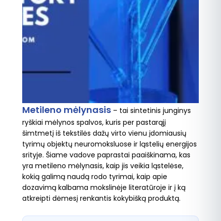
Metileno mėlynasis
– tai sintetinis junginys
ryškiai mėlynos spalvos, kuris per pastarąjį
šimtmetį iš tekstilės dažų virto vienu įdomiausių
tyrimų objektų neuromoksluose ir ląstelių energijos
srityje. Šiame vadove paprastai paaiškinama, kas
yra metileno mėlynasis, kaip jis veikia ląstelėse,
kokią galimą naudą rodo tyrimai, kaip apie
dozavimą kalbama mokslinėje literatūroje ir į ką
atkreipti dėmesį renkantis kokybišką produktą.