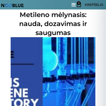
0
KREPŠELIS
12 birželio, 2026
Metileno mėlynasis:
nauda, dozavimas ir
saugumas