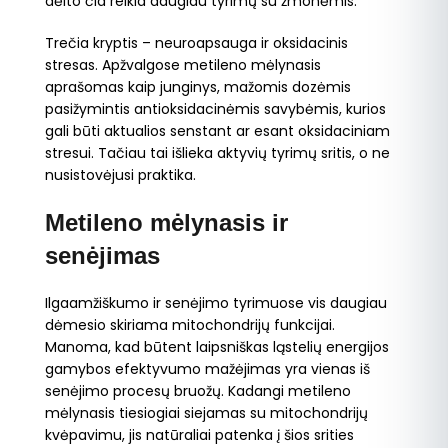
dėlto čia reikia daugiau tyrimų su žmonėmis.
Trečia kryptis – neuroapsauga ir oksidacinis
stresas. Apžvalgose metileno mėlynasis
aprašomas kaip junginys, mažomis dozėmis
pasižymintis antioksidacinėmis savybėmis, kurios
gali būti aktualios senstant ar esant oksidaciniam
stresui. Tačiau tai išlieka aktyvių tyrimų sritis, o ne
nusistovėjusi praktika.
Metileno mėlynasis ir
senėjimas
Ilgaamžiškumo ir senėjimo tyrimuose vis daugiau
dėmesio skiriama mitochondrijų funkcijai.
Manoma, kad būtent laipsniškas ląstelių energijos
gamybos efektyvumo mažėjimas yra vienas iš
senėjimo procesų bruožų. Kadangi metileno
mėlynasis tiesiogiai siejamas su mitochondrijų
kvėpavimu, jis natūraliai patenka į šios srities