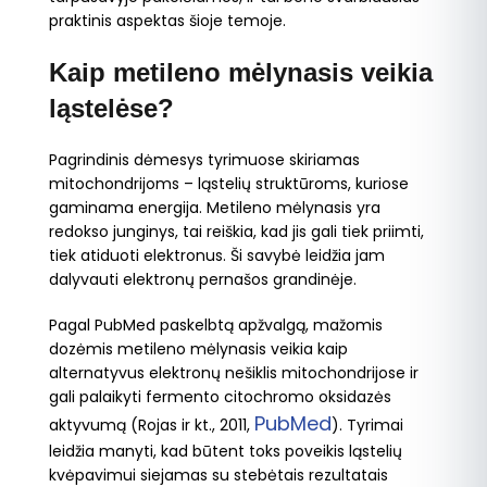
praktinis aspektas šioje temoje.
Kaip metileno mėlynasis veikia
ląstelėse?
Pagrindinis dėmesys tyrimuose skiriamas
mitochondrijoms – ląstelių struktūroms, kuriose
gaminama energija. Metileno mėlynasis yra
redokso junginys, tai reiškia, kad jis gali tiek priimti,
tiek atiduoti elektronus. Ši savybė leidžia jam
dalyvauti elektronų pernašos grandinėje.
Pagal PubMed paskelbtą apžvalgą, mažomis
dozėmis metileno mėlynasis veikia kaip
alternatyvus elektronų nešiklis mitochondrijose ir
gali palaikyti fermento citochromo oksidazės
PubMed
aktyvumą (Rojas ir kt., 2011,
). Tyrimai
leidžia manyti, kad būtent toks poveikis ląstelių
kvėpavimui siejamas su stebėtais rezultatais