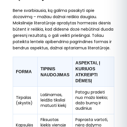
Bene svarbiausia, ką galima pasakyti apie
dozavimą – mažiau dažnai reiškia daugiau.
Mokslinėje literatūroje aprašytas hormezės dėsnis
būtent ir reiškia, kad didesnė dozė nebūtinai duoda
geresnį rezultatą, o gali veikti priešingai. Toliau
pateikta lentelė apibendrina pagrindines formas ir
bendrus aspektus, dažnai aptariamus literatūroje.
ASPEKTAI, Į
TIPINIS
KURIUOS
FORMA
NAUDOJIMAS
ATKREIPTI
DĖMESĮ
Patogu pradėti
Lašinamas,
Tirpalas
nuo mažo kiekio;
leidžia tiksliai
(skystis)
dažo burną ir
matuoti kiekį
audinius
Fiksuotas
Paprasta vartoti,
Kapsulės
kiekis vienoje
nėra dažymo