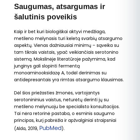
Saugumas, atsargumas ir
šalutinis poveikis
Kaip ir bet kuri biologiškai aktyvi medžiaga,
metileno mėlynasis turi keletą svarbių atsargumo
aspektų. Vienas dažniausiai minimų – sąveika su
tam tikrais vaistais, ypač veikiančiais serotonino
sistemą. Mokslinėje literatūroje pažymima, kad
junginys gali slopinti fermentą
monoaminooksidazę A, todėl derinimas su
antidepresantais yra rimtas atsargumo klausimas.
Dėl šios priežasties žmonės, vartojantys
serotonininius vaistus, neturėtų derinti jų su
metileno mėlynuoju be specialisto konsultacijos.
Tai nėra retorinė pastaba, o esminis saugumo
principas, kurį pabrėžia ir apžvalginiai straipsniai
PubMed
(Alda, 2019,
).