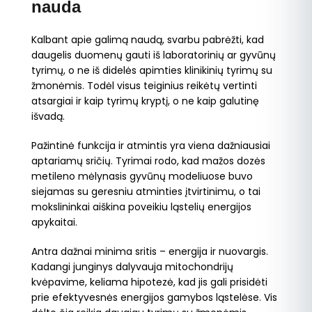
nauda
Kalbant apie galimą naudą, svarbu pabrėžti, kad
daugelis duomenų gauti iš laboratorinių ar gyvūnų
tyrimų, o ne iš didelės apimties klinikinių tyrimų su
žmonėmis. Todėl visus teiginius reikėtų vertinti
atsargiai ir kaip tyrimų kryptį, o ne kaip galutinę
išvadą.
Pažintinė funkcija ir atmintis yra viena dažniausiai
aptariamų sričių. Tyrimai rodo, kad mažos dozės
metileno mėlynasis gyvūnų modeliuose buvo
siejamas su geresniu atminties įtvirtinimu, o tai
mokslininkai aiškina poveikiu ląstelių energijos
apykaitai.
Antra dažnai minima sritis – energija ir nuovargis.
Kadangi junginys dalyvauja mitochondrijų
kvėpavime, keliama hipotezė, kad jis gali prisidėti
prie efektyvesnės energijos gamybos ląstelėse. Vis