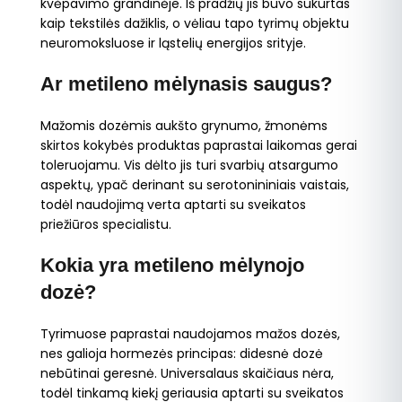
kvėpavimo grandinėje. Iš pradžių jis buvo sukurtas
kaip tekstilės dažiklis, o vėliau tapo tyrimų objektu
neuromoksluose ir ląstelių energijos srityje.
Ar metileno mėlynasis saugus?
Mažomis dozėmis aukšto grynumo, žmonėms
skirtos kokybės produktas paprastai laikomas gerai
toleruojamu. Vis dėlto jis turi svarbių atsargumo
aspektų, ypač derinant su serotonininiais vaistais,
todėl naudojimą verta aptarti su sveikatos
priežiūros specialistu.
Kokia yra metileno mėlynojo
dozė?
Tyrimuose paprastai naudojamos mažos dozės,
nes galioja hormezės principas: didesnė dozė
nebūtinai geresnė. Universalaus skaičiaus nėra,
todėl tinkamą kiekį geriausia aptarti su sveikatos