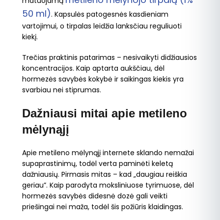
matuojamą
50 ml)
. Kapsulės patogesnės kasdieniam
vartojimui, o tirpalas leidžia lanksčiau reguliuoti
kiekį.
Trečias praktinis patarimas – nesivaikyti didžiausios
koncentracijos. Kaip aptarta aukščiau, dėl
hormezės savybės kokybė ir saikingas kiekis yra
svarbiau nei stiprumas.
Dažniausi mitai apie metileno
mėlynąjį
Apie metileno mėlynąjį internete sklando nemažai
supaprastinimų, todėl verta paminėti keletą
dažniausių. Pirmasis mitas – kad „daugiau reiškia
geriau”. Kaip parodyta moksliniuose tyrimuose, dėl
hormezės savybės didesnė dozė gali veikti
priešingai nei maža, todėl šis požiūris klaidingas.