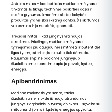
Antrasis mitas – kad bet koks metileno mėlynasis
tinkamas. Iš tikrųjų techninės paskirties dažai ir
aukšto grynumo, žmonėms skirtos kokybės
produktas yra visiškai skirtingi dalykai. Šis skirtumas
yra esminis ir jo nereikėtų ignoruoti.
Trečiasis mitas – kad junginys yra naujas
atradimas. Priešingai, metileno mėlynasis
tyrinėjamas jau daugiau nei šimtmetį, ir būtent dėl
ilgos tyrimų istorijos jis sulaukia tiek dėmesio.
Naujumas slypi ne pačiame junginyje, o
šiuolaikiniame supratime apie jo poveikį ląstelių
energijai.
Apibendrinimas
Metileno mėlynasis yra senas, tačiau
šiuolaikiniame moksle iš naujo atrandamas
junginys. Pagrindinis jo tyrimų objektas – sąveika su
mitochondrijomis ir ląstelių energijos apykaita.