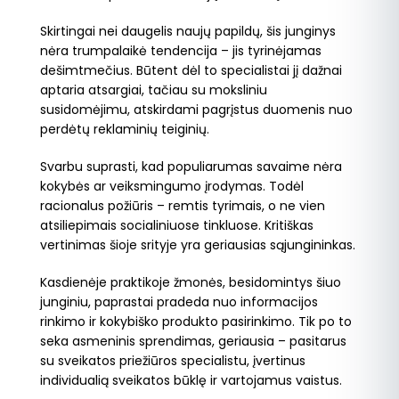
Skirtingai nei daugelis naujų papildų, šis junginys
nėra trumpalaikė tendencija – jis tyrinėjamas
dešimtmečius. Būtent dėl to specialistai jį dažnai
aptaria atsargiai, tačiau su moksliniu
susidomėjimu, atskirdami pagrįstus duomenis nuo
perdėtų reklaminių teiginių.
Svarbu suprasti, kad populiarumas savaime nėra
kokybės ar veiksmingumo įrodymas. Todėl
racionalus požiūris – remtis tyrimais, o ne vien
atsiliepimais socialiniuose tinkluose. Kritiškas
vertinimas šioje srityje yra geriausias sąjungininkas.
Kasdienėje praktikoje žmonės, besidomintys šiuo
junginiu, paprastai pradeda nuo informacijos
rinkimo ir kokybiško produkto pasirinkimo. Tik po to
seka asmeninis sprendimas, geriausia – pasitarus
su sveikatos priežiūros specialistu, įvertinus
individualią sveikatos būklę ir vartojamus vaistus.