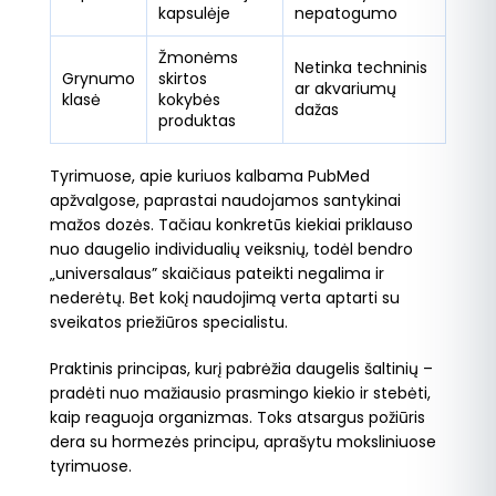
kapsulėje
nepatogumo
Žmonėms
Netinka techninis
Grynumo
skirtos
ar akvariumų
klasė
kokybės
dažas
produktas
Tyrimuose, apie kuriuos kalbama PubMed
apžvalgose, paprastai naudojamos santykinai
mažos dozės. Tačiau konkretūs kiekiai priklauso
nuo daugelio individualių veiksnių, todėl bendro
„universalaus” skaičiaus pateikti negalima ir
nederėtų. Bet kokį naudojimą verta aptarti su
sveikatos priežiūros specialistu.
Praktinis principas, kurį pabrėžia daugelis šaltinių –
pradėti nuo mažiausio prasmingo kiekio ir stebėti,
kaip reaguoja organizmas. Toks atsargus požiūris
dera su hormezės principu, aprašytu moksliniuose
tyrimuose.