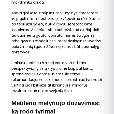
mokslininkų akiratį.
Apžvalginiuose straipsniuose junginys aprašomas
kaip galimas mitochondrijų kvėpavimo rėmėjas, o
tai teoriškai galėtų būti aktualu senstančioms
ląstelėms. Vis dėlto reikia pabrėžti, kad didžioji dalis
šių duomenų gauta laboratorinėmis sąlygomis
arba gyvūnų modeliuose, todėl tiesioginės išvados
apie žmonių ilgaamžiškumą kol kas būtų pernelyg
ankstyvos.
Praktiniu požiūriu šią sritį verta vertinti kaip
perspektyvią tyrimų kryptį, o ne kaip patikrintą
sprendimą. Susidomėjusiems šia tema
rekomenduojame sekti naujus mokslinius tyrimus ir
vertinti juos kritiškai, atskiriant preliminarius
rezultatus nuo nusistovėjusių žinių.
Metileno mėlynojo dozavimas:
ką rodo tyrimai