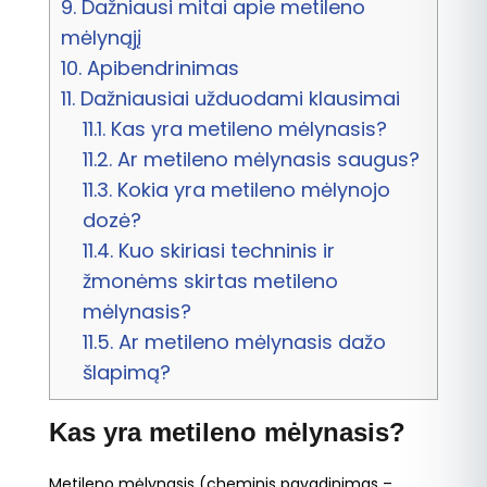
9.
Dažniausi mitai apie metileno
mėlynąjį
10.
Apibendrinimas
11.
Dažniausiai užduodami klausimai
11.1.
Kas yra metileno mėlynasis?
11.2.
Ar metileno mėlynasis saugus?
11.3.
Kokia yra metileno mėlynojo
dozė?
11.4.
Kuo skiriasi techninis ir
žmonėms skirtas metileno
mėlynasis?
11.5.
Ar metileno mėlynasis dažo
šlapimą?
Kas yra metileno mėlynasis?
Metileno mėlynasis (cheminis pavadinimas –