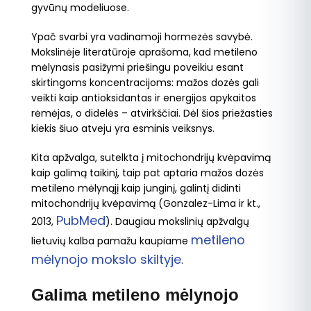
gyvūnų modeliuose.
Ypač svarbi yra vadinamoji hormezės savybė.
Mokslinėje literatūroje aprašoma, kad metileno
mėlynasis pasižymi priešingu poveikiu esant
skirtingoms koncentracijoms: mažos dozės gali
veikti kaip antioksidantas ir energijos apykaitos
rėmėjas, o didelės – atvirkščiai. Dėl šios priežasties
kiekis šiuo atveju yra esminis veiksnys.
Kita apžvalga, sutelkta į mitochondrijų kvėpavimą
kaip galimą taikinį, taip pat aptaria mažos dozės
metileno mėlynąjį kaip junginį, galintį didinti
mitochondrijų kvėpavimą (Gonzalez-Lima ir kt.,
PubMed
2013,
). Daugiau mokslinių apžvalgų
metileno
lietuvių kalba pamažu kaupiame
mėlynojo mokslo skiltyje
.
Galima metileno mėlynojo