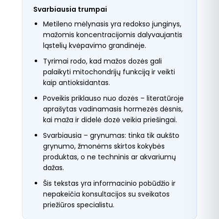
Svarbiausia trumpai
Metileno mėlynasis yra redokso junginys,
mažomis koncentracijomis dalyvaujantis
ląstelių kvėpavimo grandinėje.
Tyrimai rodo, kad mažos dozės gali
palaikyti mitochondrijų funkciją ir veikti
kaip antioksidantas.
Poveikis priklauso nuo dozės – literatūroje
aprašytas vadinamasis hormezės dėsnis,
kai maža ir didelė dozė veikia priešingai.
Svarbiausia – grynumas: tinka tik aukšto
grynumo, žmonėms skirtos kokybės
produktas, o ne techninis ar akvariumų
dažas.
Šis tekstas yra informacinio pobūdžio ir
nepakeičia konsultacijos su sveikatos
priežiūros specialistu.