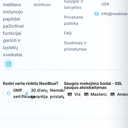
Sąlygos ir
USA
metileno
lašintuvu
taisyklės
mėlynojo
info@nooblue
Privatumo
papildai
politika
pažintinei
funkcijai
FAQ
gerinti ir
Siuntimas ir
ląstelių
pristatymas
sveikatai.
Kodėl verta rinktis NooBlue?
Saugūs mokėjimo būdai - SSL
saugus atsiskaitymas
GMP
30 dienų
Nemokamas
Visa
Mastercard
Amex
sertifikuota
garantija
pristatymas