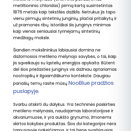
metiltioninio chloridas) pirmą kartą susintetintas
1876 metais kaip tekstilės dažiklis. Netrukus jis tapo
vienu pirmųjų sintetinių junginių, plačiai pritaikytų ir
už pramonės ribų. Istoriškai šis junginys minimas
kaip vienas seniausiai tyrinėjamų sintetinių
medžiagų moksle.
Šiandien mokslininkus labiausiai domina ne
dažomosios metileno mėlynojo savybės, o tai, kaip
jis sąveikauja su ląstelių energijos apykaita. Būtent
dėl šios priežasties junginys vis dažniau aptariamas
nootropikų ir ilgaamžiškumo kontekste. Daugiau
NooBlue pradžios
panašių temų rasite mūsų
puslapyje
.
Svarbu atskirti du dalykus. Yra techninės paskirties
metileno mėlynasis, naudojamas laboratorijose ir
akvariumuose, ir yra aukšto grynumo, žmonėms
skirtos kokybės produktas. Šios dvi kategorijos nėra
tarpusavyje pakeičiamos, ir tai bene svarbiausias