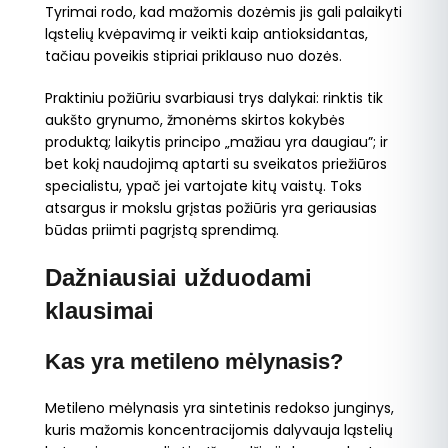
Tyrimai rodo, kad mažomis dozėmis jis gali palaikyti
ląstelių kvėpavimą ir veikti kaip antioksidantas,
tačiau poveikis stipriai priklauso nuo dozės.
Praktiniu požiūriu svarbiausi trys dalykai: rinktis tik
aukšto grynumo, žmonėms skirtos kokybės
produktą; laikytis principo „mažiau yra daugiau”; ir
bet kokį naudojimą aptarti su sveikatos priežiūros
specialistu, ypač jei vartojate kitų vaistų. Toks
atsargus ir mokslu grįstas požiūris yra geriausias
būdas priimti pagrįstą sprendimą.
Dažniausiai užduodami
klausimai
Kas yra metileno mėlynasis?
Metileno mėlynasis yra sintetinis redokso junginys,
kuris mažomis koncentracijomis dalyvauja ląstelių