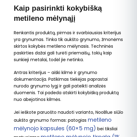
Kaip pasirinkti kokybišką
metileno mėlynąjį
Renkantis produktą, pirmas ir svarbiausias kriterijus
yra grynumas. Tinka tik aukšto grynumo, žmonėms
skirtos kokybės metileno mėlynasis. Techninės
paskirties dažai gali turėti priemaišų, tokių kaip
sunkieji metalai, todėl jie netinka.
Antras kriterijus – aiški kilmė ir grynumo
dokumentacija. Patikimas tiekėjas paprastai
nurodo grynumo lygį ir gali pateikti analizės
duomenis. Tai padeda atskirti kokybišką produktą
nuo abejotinos kilmės.
Jei ieškote paruošto naudoti varianto, NooBlue siūlo
metileno
aukšto grynumo formas: patogias
mėlynojo kapsules (60×5 mg)
bei tiksliai
metileno mėlynojo tirpalą (1%