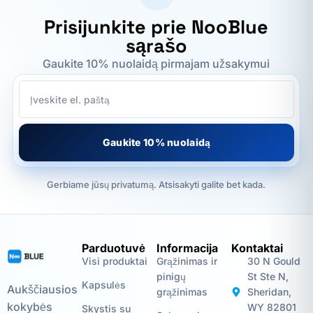
Prisijunkite prie NooBlue
sąrašo
Gaukite 10% nuolaidą pirmajam užsakymui
Gaukite 10% nuolaidą
Gerbiame jūsų privatumą. Atsisakyti galite bet kada.
Parduotuvė
Informacija
Kontaktai
Visi produktai
Grąžinimas ir
30 N Gould
pinigų
St Ste N,
Kapsulės
Aukščiausios
grąžinimas
Sheridan,
kokybės
WY 82801
Skystis su