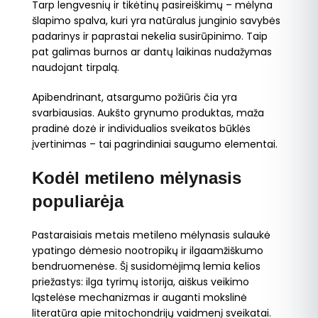
Tarp lengvesnių ir tikėtinų pasireiškimų – mėlyna
šlapimo spalva, kuri yra natūralus junginio savybės
padarinys ir paprastai nekelia susirūpinimo. Taip
pat galimas burnos ar dantų laikinas nudažymas
naudojant tirpalą.
Apibendrinant, atsargumo požiūris čia yra
svarbiausias. Aukšto grynumo produktas, maža
pradinė dozė ir individualios sveikatos būklės
įvertinimas – tai pagrindiniai saugumo elementai.
Kodėl metileno mėlynasis
populiarėja
Pastaraisiais metais metileno mėlynasis sulaukė
ypatingo dėmesio nootropikų ir ilgaamžiškumo
bendruomenėse. Šį susidomėjimą lemia kelios
priežastys: ilga tyrimų istorija, aiškus veikimo
ląstelėse mechanizmas ir auganti mokslinė
literatūra apie mitochondrijų vaidmenį sveikatai.