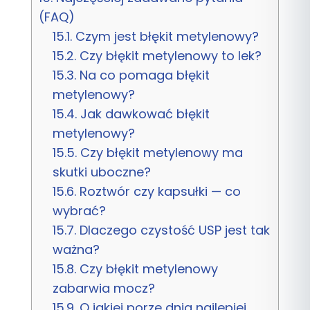
(FAQ)
15.1.
Czym jest błękit metylenowy?
15.2.
Czy błękit metylenowy to lek?
15.3.
Na co pomaga błękit
metylenowy?
15.4.
Jak dawkować błękit
metylenowy?
15.5.
Czy błękit metylenowy ma
skutki uboczne?
15.6.
Roztwór czy kapsułki — co
wybrać?
15.7.
Dlaczego czystość USP jest tak
ważna?
15.8.
Czy błękit metylenowy
zabarwia mocz?
15.9.
O jakiej porze dnia najlepiej