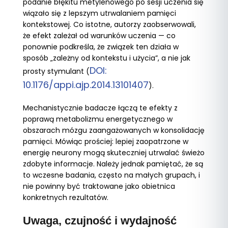
podanie błękitu metylenowego po sesji uczenia się
wiązało się z lepszym utrwalaniem pamięci
kontekstowej. Co istotne, autorzy zaobserwowali,
że efekt zależał od warunków uczenia — co
ponownie podkreśla, że związek ten działa w
sposób „zależny od kontekstu i użycia”, a nie jak
DOI:
prosty stymulant (
10.1176/appi.ajp.2014.13101407
).
Mechanistycznie badacze łączą te efekty z
poprawą metabolizmu energetycznego w
obszarach mózgu zaangażowanych w konsolidację
pamięci. Mówiąc prościej: lepiej zaopatrzone w
energię neurony mogą skuteczniej utrwalać świeżo
zdobyte informacje. Należy jednak pamiętać, że są
to wczesne badania, często na małych grupach, i
nie powinny być traktowane jako obietnica
konkretnych rezultatów.
Uwaga, czujność i wydajność