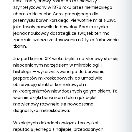
Błękit metylenowy został po raz pierwszy
zsyntetyzowany w 1876 roku przez niemieckiego
chemika Heinricha Caro, pracującego dla
przemysłu barwnikarskiego. Pierwotnie miał służyć
jako trwały barwnik do bawełny. Bardzo szybko
jednak naukowcy dostrzegli, że związek ten ma
znacznie szersze zastosowania niż tylko farbowanie
tkanin.
Już pod koniec XIX wieku błękit metylenowy stał się
nieocenionym narzędziem w mikrobiologii i
histologii — wykorzystywano go do barwienia
preparatów mikroskopowych, co umożliwiło
obserwację struktur komórkowych i
mikroorganizmów niewidocznych gołym okiem. To
właśnie dzięki barwnikom takim jak błękit
metylenowy rozwinęła się nowoczesna
diagnostyka mikroskopowa.
W kolejnych dekadach związek ten zyskał
reputację jednego z najlepiej przebadanych