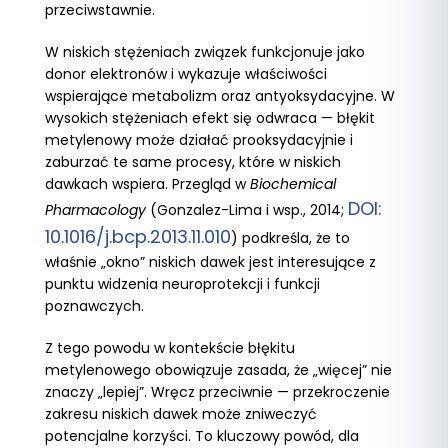
przeciwstawnie.
W niskich stężeniach związek funkcjonuje jako
donor elektronów i wykazuje właściwości
wspierające metabolizm oraz antyoksydacyjne. W
wysokich stężeniach efekt się odwraca — błękit
metylenowy może działać prooksydacyjnie i
zaburzać te same procesy, które w niskich
dawkach wspiera. Przegląd w
Biochemical
DOI:
Pharmacology
(Gonzalez-Lima i wsp., 2014;
10.1016/j.bcp.2013.11.010
) podkreśla, że to
właśnie „okno” niskich dawek jest interesujące z
punktu widzenia neuroprotekcji i funkcji
poznawczych.
Z tego powodu w kontekście błękitu
metylenowego obowiązuje zasada, że „więcej” nie
znaczy „lepiej”. Wręcz przeciwnie — przekroczenie
zakresu niskich dawek może zniweczyć
potencjalne korzyści. To kluczowy powód, dla