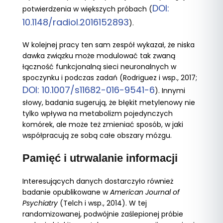
DOI:
potwierdzenia w większych próbach (
10.1148/radiol.2016152893
).
W kolejnej pracy ten sam zespół wykazał, że niska
dawka związku może modulować tak zwaną
łączność funkcjonalną sieci neuronalnych w
spoczynku i podczas zadań (Rodriguez i wsp., 2017;
DOI: 10.1007/s11682-016-9541-6
). Innymi
słowy, badania sugerują, że błękit metylenowy nie
tylko wpływa na metabolizm pojedynczych
komórek, ale może też zmieniać sposób, w jaki
współpracują ze sobą całe obszary mózgu.
Pamięć i utrwalanie informacji
Interesujących danych dostarczyło również
badanie opublikowane w
American Journal of
Psychiatry
(Telch i wsp., 2014). W tej
randomizowanej, podwójnie zaślepionej próbie