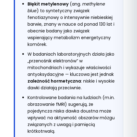
Błękit metylenowy
(ang.
methylene
blue
) to syntetyczny związek
fenotiazynowy o intensywnie niebieskiej
barwie, znany w nauce od ponad 130 lat i
obecnie badany jako związek
wspierający metabolizm energetyczny
komórek.
W badaniach laboratoryjnych działa jako
„przenośnik elektronów” w
mitochondriach i wykazuje właściwości
antyoksydacyjne — kluczowa jest jednak
zależność hormetyczna
: niskie i wysokie
dawki działają przeciwnie.
Kontrolowane badania na ludziach (m.in.
obrazowanie fMRI) sugerują, że
pojedyncza niska dawka doustna może
wpływać na aktywność obszarów mózgu
związanych z uwagą i pamięcią
krótkotrwałą.