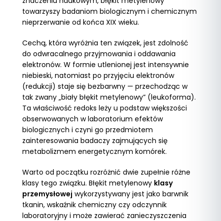
znaczeniu naukowym, błękit metylenowy
towarzyszy badaniom biologicznym i chemicznym
nieprzerwanie od końca XIX wieku.
Cechą, która wyróżnia ten związek, jest zdolność
do odwracalnego przyjmowania i oddawania
elektronów. W formie utlenionej jest intensywnie
niebieski, natomiast po przyjęciu elektronów
(redukcji) staje się bezbarwny — przechodząc w
tak zwany „biały błękit metylenowy” (leukoforma).
Ta właściwość redoks leży u podstaw większości
obserwowanych w laboratorium efektów
biologicznych i czyni go przedmiotem
zainteresowania badaczy zajmujących się
metabolizmem energetycznym komórek.
Warto od początku rozróżnić dwie zupełnie różne
klasy tego związku. Błękit metylenowy
klasy
przemysłowej
wykorzystywany jest jako barwnik
tkanin, wskaźnik chemiczny czy odczynnik
laboratoryjny i może zawierać zanieczyszczenia