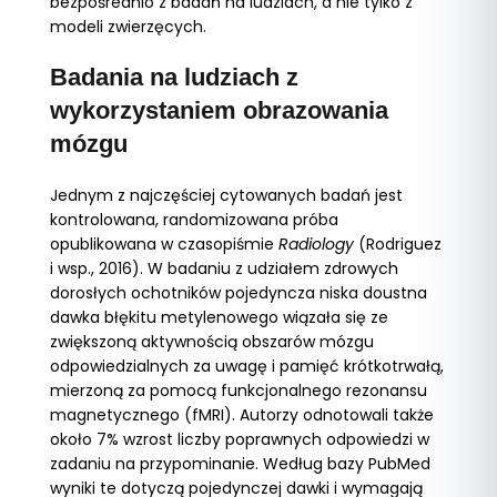
bezpośrednio z badań na ludziach, a nie tylko z
modeli zwierzęcych.
Badania na ludziach z
wykorzystaniem obrazowania
mózgu
Jednym z najczęściej cytowanych badań jest
kontrolowana, randomizowana próba
opublikowana w czasopiśmie
Radiology
(Rodriguez
i wsp., 2016). W badaniu z udziałem zdrowych
dorosłych ochotników pojedyncza niska doustna
dawka błękitu metylenowego wiązała się ze
zwiększoną aktywnością obszarów mózgu
odpowiedzialnych za uwagę i pamięć krótkotrwałą,
mierzoną za pomocą funkcjonalnego rezonansu
magnetycznego (fMRI). Autorzy odnotowali także
około 7% wzrost liczby poprawnych odpowiedzi w
zadaniu na przypominanie. Według bazy PubMed
wyniki te dotyczą pojedynczej dawki i wymagają