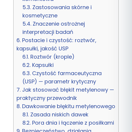
5.3.
Zastosowania skórne i
kosmetyczne
5.4.
Znaczenie ostrożnej
interpretacji badań
6.
Postacie i czystość: roztwór,
kapsułki, jakość USP
6.1.
Roztwór (krople)
6.2.
Kapsułki
6.3.
Czystość farmaceutyczna
(USP) — parametr krytyczny
7.
Jak stosować błękit metylenowy —
praktyczny przewodnik
8.
Dawkowanie błękitu metylenowego
8.1.
Zasada niskich dawek
8.2.
Pora dnia i łączenie z posiłkami
9.
Bezpieczeństwo, działania