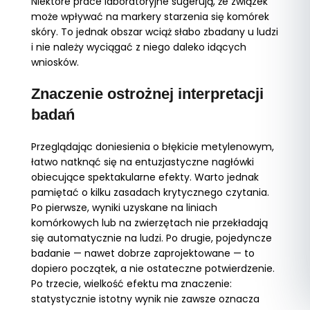
Niektóre prace laboratoryjne sugerują, że związek
może wpływać na markery starzenia się komórek
skóry. To jednak obszar wciąż słabo zbadany u ludzi
i nie należy wyciągać z niego daleko idących
wniosków.
Znaczenie ostrożnej interpretacji
badań
Przeglądając doniesienia o błękicie metylenowym,
łatwo natknąć się na entuzjastyczne nagłówki
obiecujące spektakularne efekty. Warto jednak
pamiętać o kilku zasadach krytycznego czytania.
Po pierwsze, wyniki uzyskane na liniach
komórkowych lub na zwierzętach nie przekładają
się automatycznie na ludzi. Po drugie, pojedyncze
badanie — nawet dobrze zaprojektowane — to
dopiero początek, a nie ostateczne potwierdzenie.
Po trzecie, wielkość efektu ma znaczenie:
statystycznie istotny wynik nie zawsze oznacza