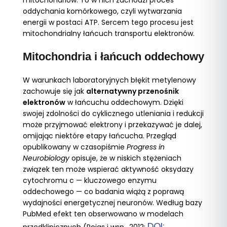
mitochondriów. To w nich zachodzi proces
oddychania komórkowego, czyli wytwarzania
energii w postaci ATP. Sercem tego procesu jest
mitochondrialny łańcuch transportu elektronów.
Mitochondria i łańcuch oddechowy
W warunkach laboratoryjnych błękit metylenowy
zachowuje się jak
alternatywny przenośnik
elektronów
w łańcuchu oddechowym. Dzięki
swojej zdolności do cyklicznego utleniania i redukcji
może przyjmować elektrony i przekazywać je dalej,
omijając niektóre etapy łańcucha. Przegląd
opublikowany w czasopiśmie
Progress in
Neurobiology
opisuje, że w niskich stężeniach
związek ten może wspierać aktywność oksydazy
cytochromu c — kluczowego enzymu
oddechowego — co badania wiążą z poprawą
wydajności energetycznej neuronów. Według bazy
PubMed efekt ten obserwowano w modelach
DOI: