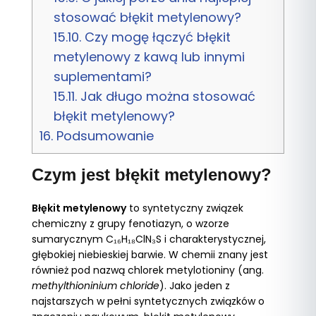
stosować błękit metylenowy?
15.10.
Czy mogę łączyć błękit
metylenowy z kawą lub innymi
suplementami?
15.11.
Jak długo można stosować
błękit metylenowy?
16.
Podsumowanie
Czym jest błękit metylenowy?
Błękit metylenowy
to syntetyczny związek
chemiczny z grupy fenotiazyn, o wzorze
sumarycznym C₁₆H₁₈ClN₃S i charakterystycznej,
głębokiej niebieskiej barwie. W chemii znany jest
również pod nazwą chlorek metylotioniny (ang.
methylthioninium chloride
). Jako jeden z
najstarszych w pełni syntetycznych związków o