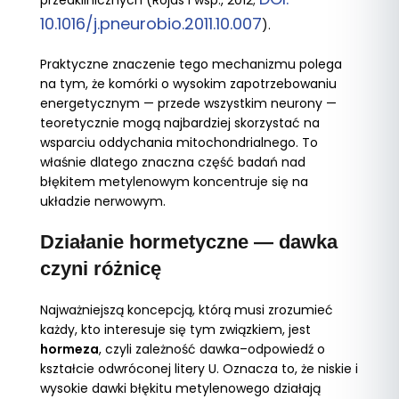
przedklinicznych (Rojas i wsp., 2012;
10.1016/j.pneurobio.2011.10.007
).
Praktyczne znaczenie tego mechanizmu polega
na tym, że komórki o wysokim zapotrzebowaniu
energetycznym — przede wszystkim neurony —
teoretycznie mogą najbardziej skorzystać na
wsparciu oddychania mitochondrialnego. To
właśnie dlatego znaczna część badań nad
błękitem metylenowym koncentruje się na
układzie nerwowym.
Działanie hormetyczne — dawka
czyni różnicę
Najważniejszą koncepcją, którą musi zrozumieć
każdy, kto interesuje się tym związkiem, jest
hormeza
, czyli zależność dawka–odpowiedź o
kształcie odwróconej litery U. Oznacza to, że niskie i
wysokie dawki błękitu metylenowego działają