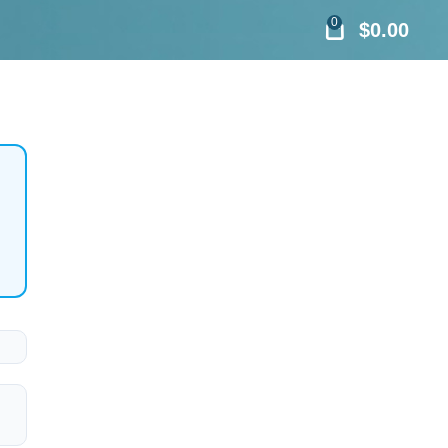
0
$
0.00
h