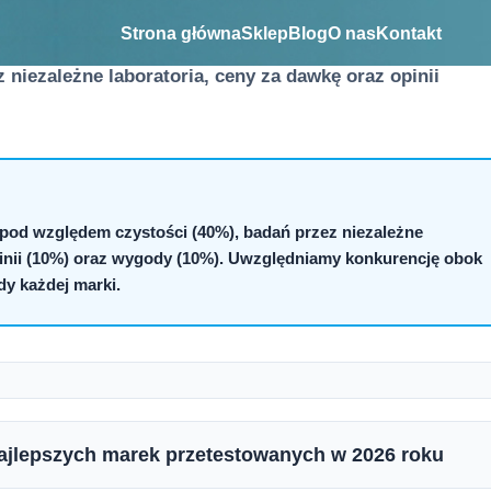
e opracowane artykuły porównawcze, w których
Strona główna
Sklep
Blog
O nas
Kontakt
ażdej kategorii. Testujemy produkty według obiektywnyc
 niezależne laboratoria, ceny za dawkę oraz opinii
pod względem czystości (40%), badań przez niezależne
opinii (10%) oraz wygody (10%). Uwzględniamy konkurencję obok
dy każdej marki.
ajlepszych marek przetestowanych w 2026 roku