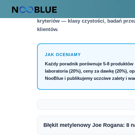
Nasze poradniki zakupowe to niezależni
klasyfikujemy najlepsze suplementy w k
kryteriów — klasy czystości, badań przez
klientów.
JAK OCENIAMY
Każdy poradnik porównuje 5-8 produktów 
laboratoria (20%), ceny za dawkę (20%), 
NooBlue i publikujemy uczciwe zalety i wa
Błękit metylenowy Joe Rogana: 8 n