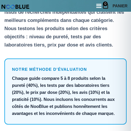
Nos guides d’achat sont des articles comparatifs
0
PANIER
issus de recherches indépendantes qui classent les
meilleurs compléments dans chaque catégorie.
Nous testons les produits selon des critères
objectifs : niveau de pureté, tests par des
laboratoires tiers, prix par dose et avis clients.
NOTRE MÉTHODE D’ÉVALUATION
Chaque guide compare 5 à 8 produits selon la
pureté (40%), les tests par des laboratoires tiers
(20%), le prix par dose (20%), les avis (10%) et la
praticité (10%). Nous incluons les concurrents aux
côtés de NooBlue et publions honnêtement les
avantages et les inconvénients de chaque marque.