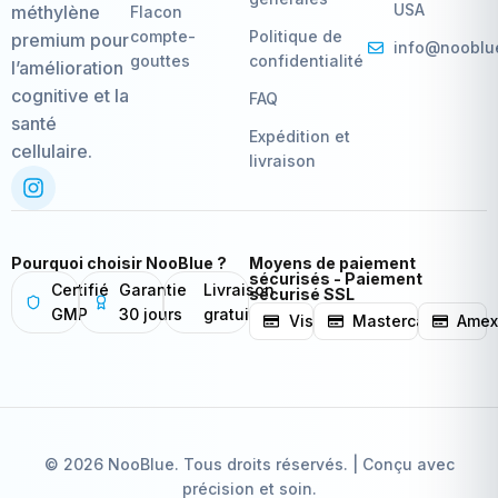
USA
méthylène
Flacon
compte-
Politique de
premium pour
info@nooblu
gouttes
confidentialité
l’amélioration
cognitive et la
FAQ
santé
Expédition et
cellulaire.
livraison
Pourquoi choisir NooBlue ?
Moyens de paiement
sécurisés - Paiement
Certifié
Garantie
Livraison
sécurisé SSL
GMP
30 jours
gratuite
Visa
Mastercard
Ame
© 2026 NooBlue. Tous droits réservés. | Conçu avec
précision et soin.